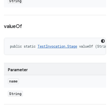
String
value
Of
public static 
TestInvocation.Stage
 valueOf (String
Parameter
name
String