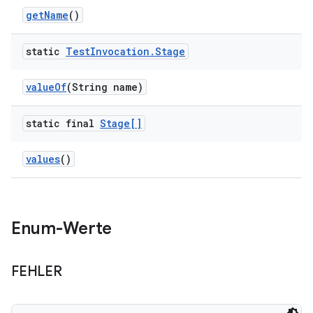
get
Name
()
static
Test
Invocation
.
Stage
value
Of
(String name)
static final
Stage[]
values
()
Enum-Werte
FEHLER