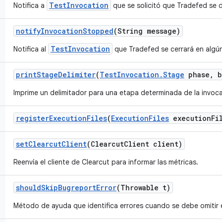
TestInvocation
Notifica a
que se solicitó que Tradefed se 
notify
Invocation
Stopped
(String message)
TestInvocation
Notifica al
que Tradefed se cerrará en alg
print
Stage
Delimiter
(
Test
Invocation
.
Stage
phase
,
b
Imprime un delimitador para una etapa determinada de la invoc
register
Execution
Files
(
Execution
Files
execution
Fi
set
Clearcut
Client
(Clearcut
Client client)
Reenvía el cliente de Clearcut para informar las métricas.
should
Skip
Bugreport
Error
(Throwable t)
Método de ayuda que identifica errores cuando se debe omitir e