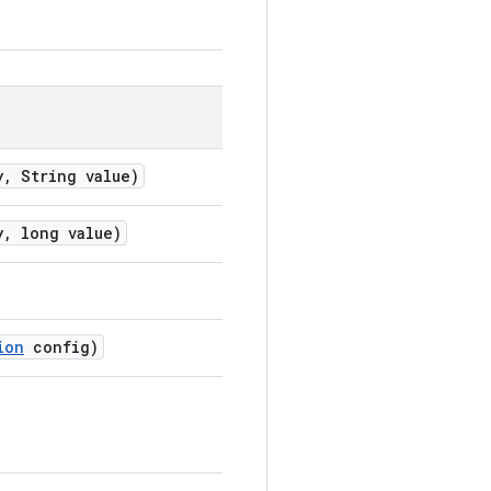
y
,
String value)
y
,
long value)
ion
config)