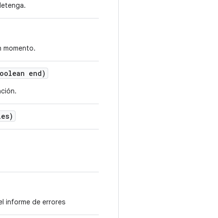
detenga.
ún momento.
oolean end)
ación.
les)
l informe de errores