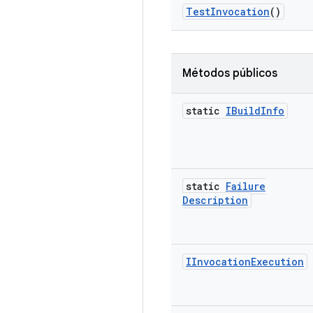
Test
Invocation
()
Métodos públicos
static
IBuild
Info
static
Failure
Description
IInvocation
Execution