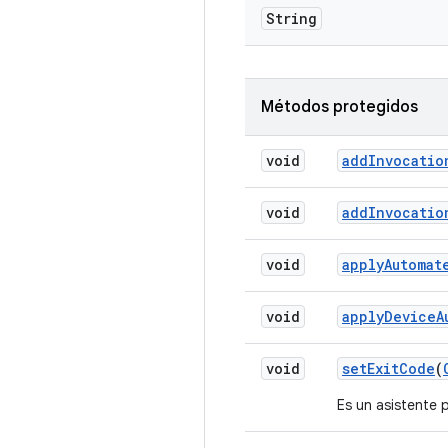
String
Métodos protegidos
void
add
Invocatio
void
add
Invocatio
void
apply
Automat
void
apply
Device
A
void
set
Exit
Code
(
Es un asistente 