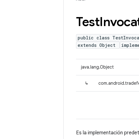
Test
Invoca
public class TestInvoc
extends Object
implem
java.lang.Object
↳
com.android.tradefe
Es la implementación prede