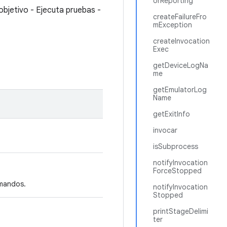
orReporting
objetivo - Ejecuta pruebas -
createFailureFro
mException
createInvocation
Exec
getDeviceLogNa
me
getEmulatorLog
Name
getExitInfo
invocar
isSubprocess
notifyInvocation
ForceStopped
omandos.
notifyInvocation
Stopped
printStageDelimi
ter