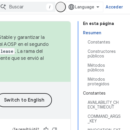
/
Acceder
En esta página
Resumen
table y garantizar la
Constantes
 el AOSP en el segundo
elease
. La rama del
Constructores
públicos
ente que se envió al
Métodos
públicos
Métodos
protegidos
Constantes
AVAILABILITY_CH
ECK_TIMEOUT
COMMAND_ARGS
_KEY
¿Te resultó útil?