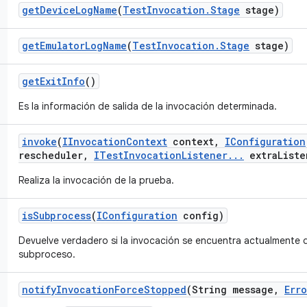
get
Device
Log
Name
(
Test
Invocation
.
Stage
stage)
get
Emulator
Log
Name
(
Test
Invocation
.
Stage
stage)
get
Exit
Info
()
Es la información de salida de la invocación determinada.
invoke
(
IInvocation
Context
context
,
IConfiguration
rescheduler
,
ITest
Invocation
Listener
.
.
.
extra
Liste
Realiza la invocación de la prueba.
is
Subprocess
(
IConfiguration
config)
Devuelve verdadero si la invocación se encuentra actualmente 
subproceso.
notify
Invocation
Force
Stopped
(String message
,
Erro