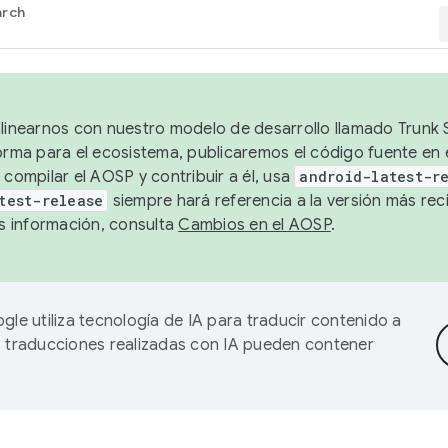
arch
alinearnos con nuestro modelo de desarrollo llamado Trunk S
forma para el ecosistema, publicaremos el código fuente en
 compilar el AOSP y contribuir a él, usa
android-latest-r
test-release
siempre hará referencia a la versión más reci
 información, consulta
Cambios en el AOSP
.
gle utiliza tecnología de IA para traducir contenido a
as traducciones realizadas con IA pueden contener