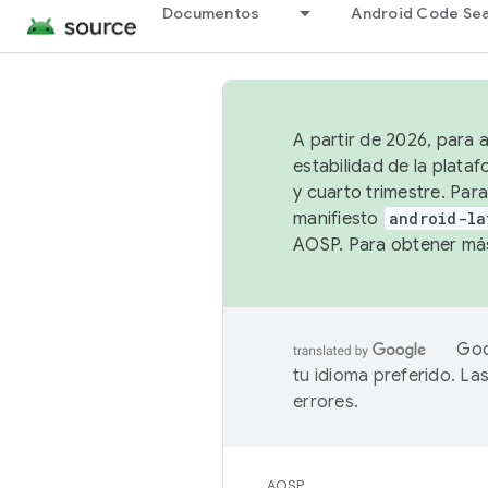
Documentos
Android Code Se
A partir de 2026, para 
estabilidad de la plata
y cuarto trimestre. Para
manifiesto
android-la
AOSP. Para obtener más
Goo
tu idioma preferido. L
errores.
AOSP