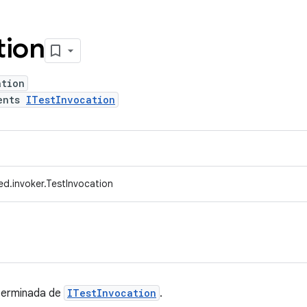
tion
ation
ents
ITestInvocation
d.invoker.TestInvocation
terminada de
ITestInvocation
.