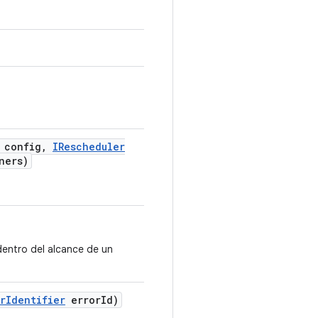
config
,
IRescheduler
ners)
dentro del alcance de un
r
Identifier
error
Id)