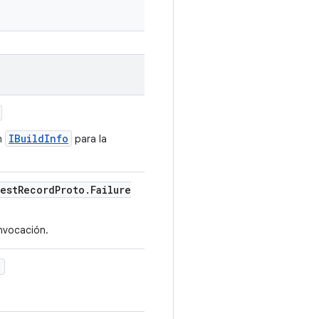
IBuildInfo
un
para la
est
Record
Proto
.
Failure
nvocación.
)