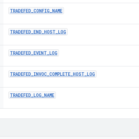
TRADEFED
_
CONFIG
_
NAME
TRADEFED
_
END
_
HOST
_
LOG
TRADEFED
_
EVENT
_
LOG
TRADEFED
_
INVOC
_
COMPLETE
_
HOST
_
LOG
TRADEFED
_
LOG
_
NAME