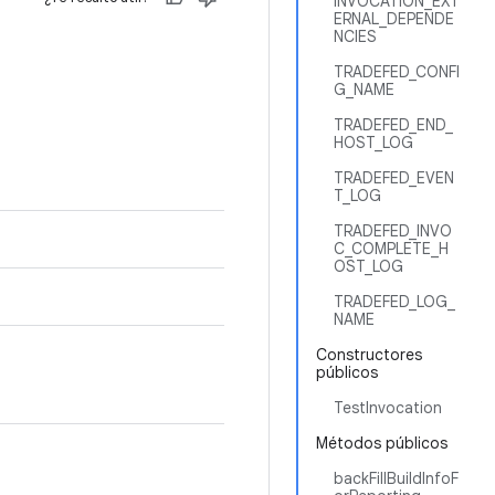
INVOCATION_EXT
ERNAL_DEPENDE
NCIES
TRADEFED_CONFI
G_NAME
TRADEFED_END_
HOST_LOG
TRADEFED_EVEN
T_LOG
TRADEFED_INVO
C_COMPLETE_H
OST_LOG
TRADEFED_LOG_
NAME
Constructores
públicos
TestInvocation
Métodos públicos
backFillBuildInfoF