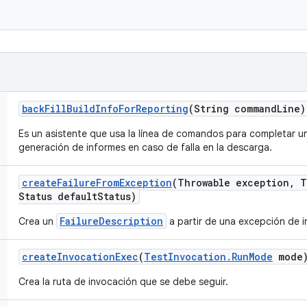
back
Fill
Build
Info
For
Reporting
(String command
Line)
Es un asistente que usa la línea de comandos para completar 
generación de informes en caso de falla en la descarga.
create
Failure
From
Exception
(Throwable exception
,
T
Status default
Status)
FailureDescription
Crea un
a partir de una excepción de i
create
Invocation
Exec
(
Test
Invocation
.
Run
Mode
mode
Crea la ruta de invocación que se debe seguir.