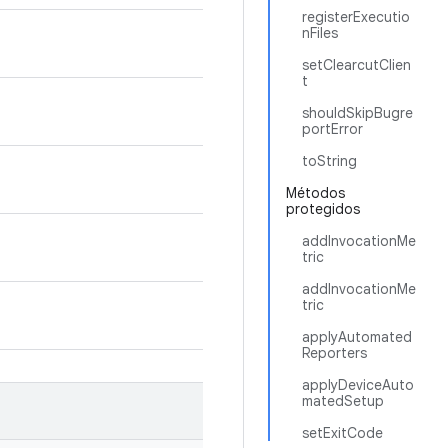
registerExecutio
nFiles
setClearcutClien
t
shouldSkipBugre
portError
toString
Métodos
protegidos
addInvocationMe
tric
addInvocationMe
tric
applyAutomated
Reporters
applyDeviceAuto
matedSetup
setExitCode