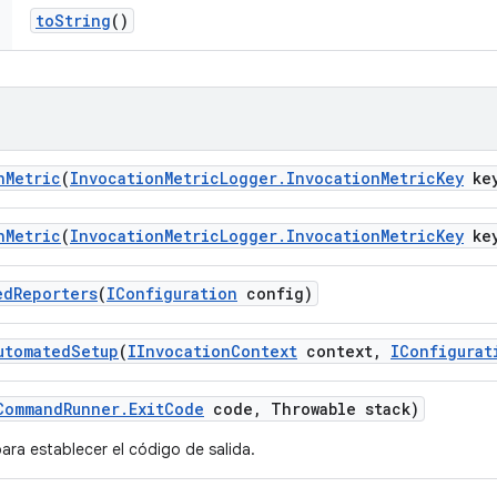
to
String
()
n
Metric
(
Invocation
Metric
Logger
.
Invocation
Metric
Key
ke
n
Metric
(
Invocation
Metric
Logger
.
Invocation
Metric
Key
ke
ed
Reporters
(
IConfiguration
config)
utomated
Setup
(
IInvocation
Context
context
,
IConfigurat
Command
Runner
.
Exit
Code
code
,
Throwable stack)
para establecer el código de salida.