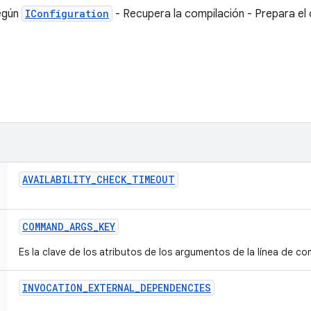
según
IConfiguration
- Recupera la compilación - Prepara el 
AVAILABILITY
_
CHECK
_
TIMEOUT
COMMAND
_
ARGS
_
KEY
Es la clave de los atributos de los argumentos de la línea de c
INVOCATION
_
EXTERNAL
_
DEPENDENCIES