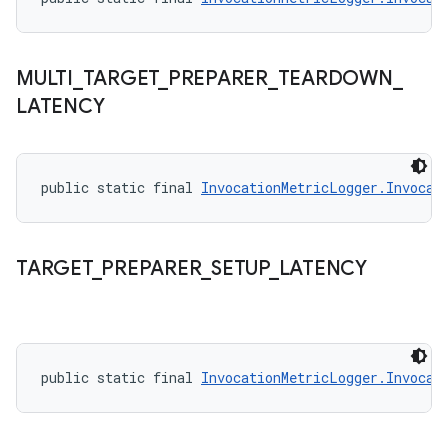
MULTI
_
TARGET
_
PREPARER
_
TEARDOWN
_
LATENCY
public static final 
InvocationMetricLogger.Invocat
TARGET
_
PREPARER
_
SETUP
_
LATENCY
public static final 
InvocationMetricLogger.Invocat