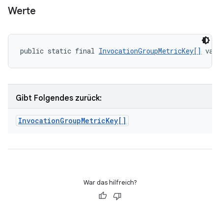
Werte
public static final 
InvocationGroupMetricKey[]
 val
Gibt Folgendes zurück:
Invocation
Group
Metric
Key[]
War das hilfreich?