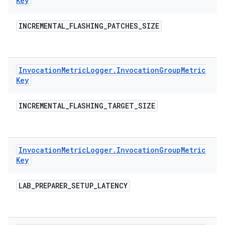
Key
INCREMENTAL
_
FLASHING
_
PATCHES
_
SIZE
Invocation
Metric
Logger
.
Invocation
Group
Metric
Key
INCREMENTAL
_
FLASHING
_
TARGET
_
SIZE
Invocation
Metric
Logger
.
Invocation
Group
Metric
Key
LAB
_
PREPARER
_
SETUP
_
LATENCY