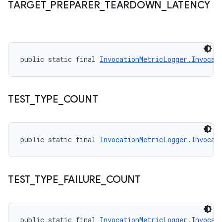
TARGET
_
PREPARER
_
TEARDOWN
_
LATENCY
public static final 
InvocationMetricLogger.Invocat
TEST
_
TYPE
_
COUNT
public static final 
InvocationMetricLogger.Invocat
TEST
_
TYPE
_
FAILURE
_
COUNT
public static final 
InvocationMetricLogger.Invocat