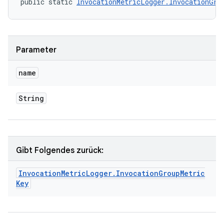
public static 
InvocationMetricLogger.InvocationGro
Parameter
name
String
Gibt Folgendes zurück:
Invocation
Metric
Logger
.
Invocation
Group
Metric
Key