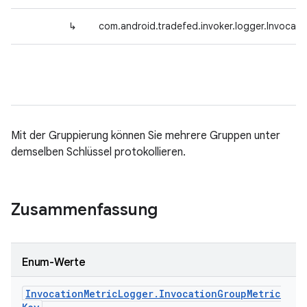
↳
com.android.tradefed.invoker.logger.Invocat
Mit der Gruppierung können Sie mehrere Gruppen unter
demselben Schlüssel protokollieren.
Zusammenfassung
Enum-Werte
Invocation
Metric
Logger
.
Invocation
Group
Metric