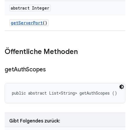
abstract Integer
get
Server
Port
()
Öffentliche Methoden
get
Auth
Scopes
public abstract List<String> getAuthScopes ()
Gibt Folgendes zurück: