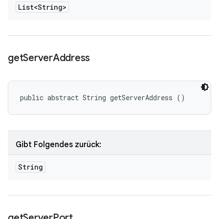
List<String>
get
Server
Address
public abstract String getServerAddress ()
Gibt Folgendes zurück:
String
get
Server
Port