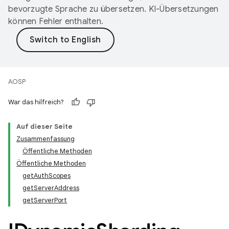
bevorzugte Sprache zu übersetzen. KI-Übersetzungen
können Fehler enthalten.
AOSP
War das hilfreich?
Auf dieser Seite
Zusammenfassung
Öffentliche Methoden
Öffentliche Methoden
get
Auth
Scopes
get
Server
Address
get
Server
Port