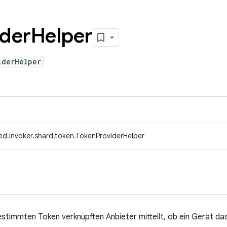
ider
Helper
iderHelper
ed.invoker.shard.token.TokenProviderHelper
estimmten Token verknüpften Anbieter mitteilt, ob ein Gerät da