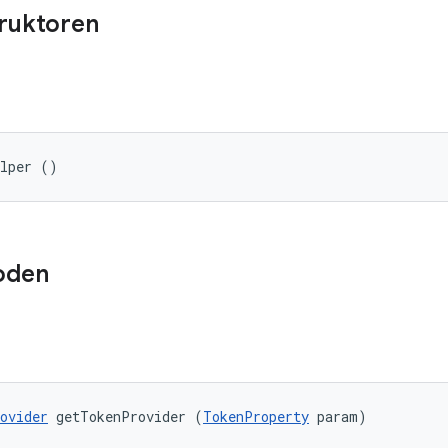
truktoren
elper ()
oden
ovider
 getTokenProvider (
TokenProperty
 param)