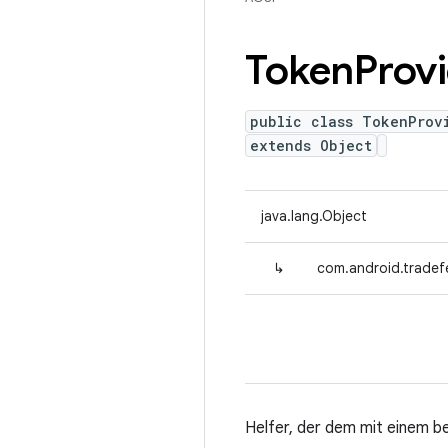
Token
Prov
public class TokenProv
extends Object
java.lang.Object
↳
com.android.tradef
Helfer, der dem mit einem b