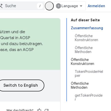
/
Anmelden
Auf dieser Seite
Zusammenfassung
tützen und die
Öffentliche
. Quartal in AOSP
Konstruktoren
 und dazu beizutragen.
Öffentliche
ease, das an AOSP
Methoden
Öffentliche
Konstruktoren
TokenProviderHel
per
Öffentliche
Methoden
getTokenProvide
r
War das hilfreich?