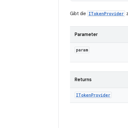
Gibt die
ITokenProvider
z
Parameter
param
Returns
IToken
Provider