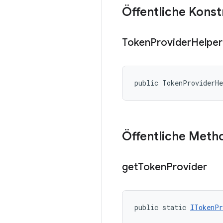
Öffentliche Kons
Token
Provider
Helper
public TokenProviderH
Öffentliche Meth
get
Token
Provider
public static 
ITokenPr