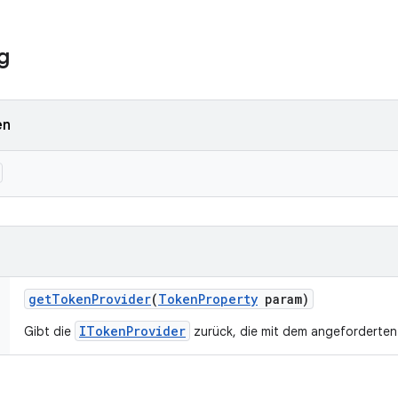
g
en
get
Token
Provider
(
Token
Property
param)
ITokenProvider
Gibt die
zurück, die mit dem angeforderten 