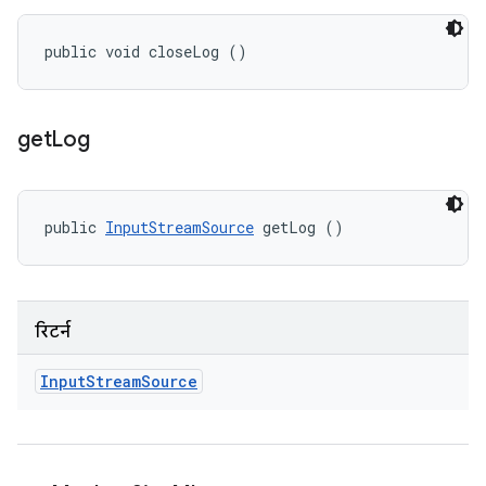
public void closeLog ()
get
Log
public 
InputStreamSource
 getLog ()
रिटर्न
Input
Stream
Source