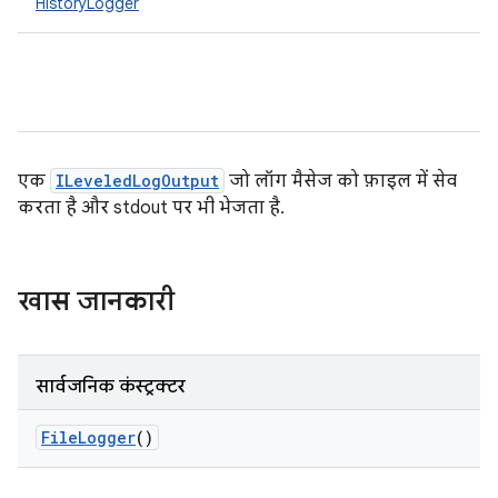
HistoryLogger
एक
ILeveledLogOutput
जो लॉग मैसेज को फ़ाइल में सेव
करता है और stdout पर भी भेजता है.
खास जानकारी
सार्वजनिक कंस्ट्रक्टर
File
Logger
()