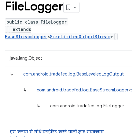
File
Logger
public class FileLogger
extends
BaseStreamLogger
<
SizeLimitedOutputStream
>
java.lang.Object
↳
com.android.tradefed.log.BaseLeveledLogOutput
↳
com.android.tradefed.log.BaseStreamLogger
<
com
↳
com.android.tradefed.log.FileLogger
इस क्लास से सीधे इनहेरिट करने वाली ज्ञात सबक्लास