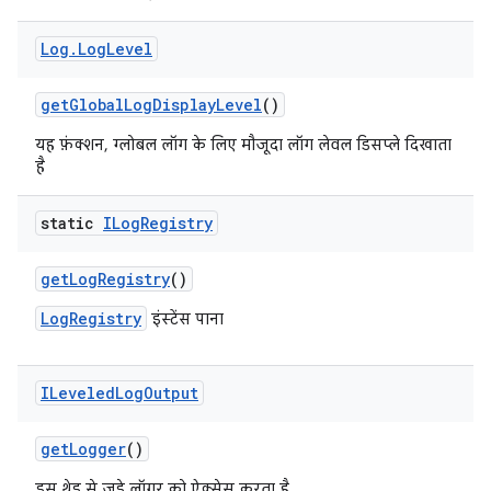
Log
.
Log
Level
get
Global
Log
Display
Level
()
यह फ़ंक्शन, ग्लोबल लॉग के लिए मौजूदा लॉग लेवल डिसप्ले दिखाता
है
static
ILog
Registry
get
Log
Registry
()
LogRegistry
इंस्टेंस पाना
ILeveled
Log
Output
get
Logger
()
इस थ्रेड से जुड़े लॉगर को ऐक्सेस करता है.