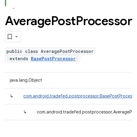
Average
Post
Processor
public class AveragePostProcessor
extends
BasePostProcessor
java.lang.Object
↳
com.android.tradefed.postprocessor.BasePostProcesso
↳
com.android.tradefed.postprocessor.AveragePos