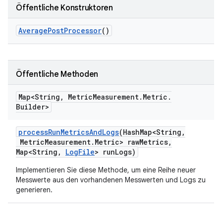
Öffentliche Konstruktoren
Average
Post
Processor
()
Öffentliche Methoden
Map<String
,
Metric
Measurement
.
Metric
.
Builder>
process
Run
Metrics
And
Logs
(Hash
Map<String
,
Metric
Measurement
.
Metric> raw
Metrics
,
Map<String
,
Log
File
> run
Logs)
Implementieren Sie diese Methode, um eine Reihe neuer
Messwerte aus den vorhandenen Messwerten und Logs zu
generieren.