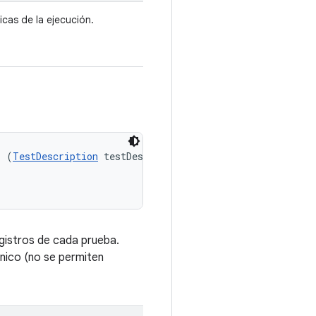
icas de la ejecución.
s (
TestDescription
 testDescription, 

gistros de cada prueba.
nico (no se permiten