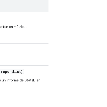
erten en métricas
 report
List)
e un informe de StatsD en