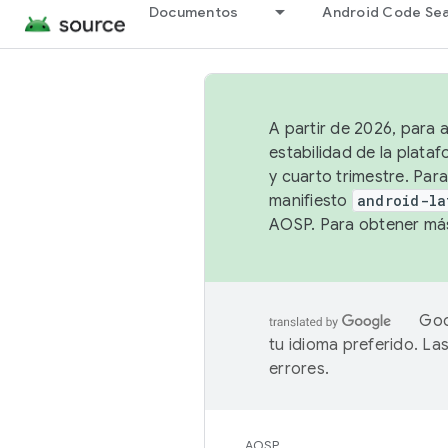
Documentos
Android Code Se
A partir de 2026, para 
estabilidad de la plata
y cuarto trimestre. Para
manifiesto
android-la
AOSP. Para obtener más
Goo
tu idioma preferido. L
errores.
AOSP