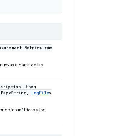
asurement
.
Metric> raw
uevas a partir de las
scription
,
Hash
Map<String
,
Log
File
>
r de las métricas y los