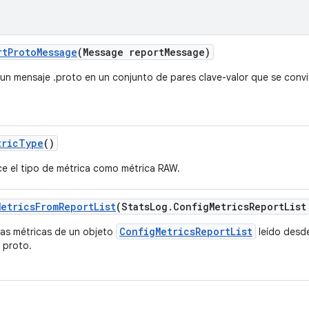
rt
Proto
Message
(Message report
Message)
 un mensaje .proto en un conjunto de pares clave-valor que se convi
tric
Type
()
ce el tipo de métrica como métrica RAW.
Metrics
From
Report
List
(Stats
Log
.
Config
Metrics
Report
List
ConfigMetricsReportList
las métricas de un objeto
leído desd
 proto.