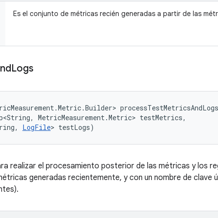
Es el conjunto de métricas recién generadas a partir de las métr
nd
Logs
ricMeasurement.Metric.Builder> processTestMetricsAndLog
p<String, MetricMeasurement.Metric> testMetrics, 

ring, 
LogFile
> testLogs)
 realizar el procesamiento posterior de las métricas y los re
métricas generadas recientemente, y con un nombre de clave ú
ntes).