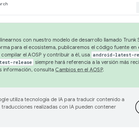
arch
alinearnos con nuestro modelo de desarrollo llamado Trunk S
forma para el ecosistema, publicaremos el código fuente en
 compilar el AOSP y contribuir a él, usa
android-latest-r
test-release
siempre hará referencia a la versión más reci
 información, consulta
Cambios en el AOSP
.
gle utiliza tecnología de IA para traducir contenido a
as traducciones realizadas con IA pueden contener