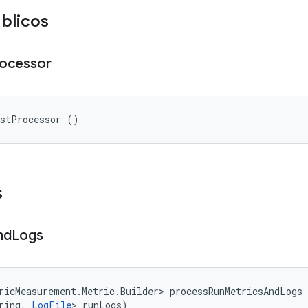
blicos
ocessor
ostProcessor ()
s
nd
Logs
ricMeasurement.Metric.Builder> processRunMetricsAndLogs 
ring, 
LogFile
> runLogs)