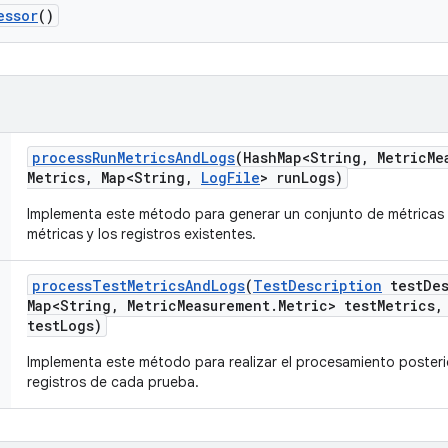
essor
()
process
Run
Metrics
And
Logs
(Hash
Map<String
,
Metric
Me
Metrics
,
Map<String
,
Log
File
> run
Logs)
Implementa este método para generar un conjunto de métricas n
métricas y los registros existentes.
process
Test
Metrics
And
Logs
(
Test
Description
test
De
Map<String
,
Metric
Measurement
.
Metric> test
Metrics
,
test
Logs)
Implementa este método para realizar el procesamiento posterio
registros de cada prueba.