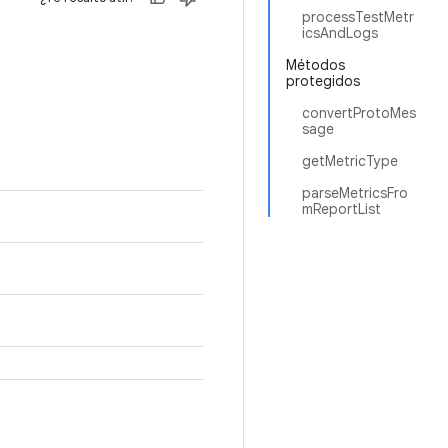
processTestMetr
icsAndLogs
Métodos
protegidos
convertProtoMes
sage
getMetricType
parseMetricsFro
mReportList