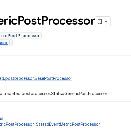
ric
Post
Processor
ricPostProcessor
ssor
ed.postprocessor.BasePostProcessor
d.tradefed.postprocessor.StatsdGenericPostProcessor
as
ricPostProcessor
,
StatsdEventMetricPostProcessor