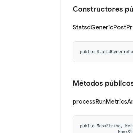
Constructores pú
Statsd
Generic
Post
Pr
public StatsdGenericP
Métodos público
process
Run
Metrics
A
public Map<String, Met
                Map<St