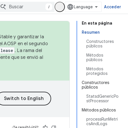
/
Acceder
En esta página
Resumen
table y garantizar la
Constructores
 el AOSP en el segundo
públicos
elease
. La rama del
Métodos
ente que se envió al
públicos
Métodos
protegidos
Constructores
públicos
StatsdGenericPo
stProcessor
Métodos públicos
processRunMetri
csAndLogs
¿Te resultó útil?