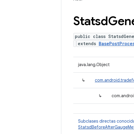
Statsd
Gene
public class StatsdGene
extends
BasePostProce
java.lang.Object
↳
com.android.tradef
↳
com.androi
Subclases directas conocid
StatsdBeforeAfterGaugeMet