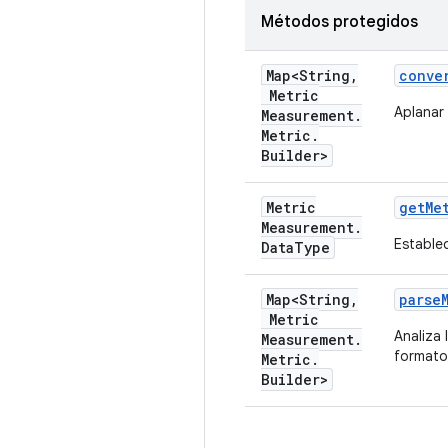
Métodos protegidos
Map<String
,
conve
Metric
Aplanar
Measurement
.
Metric
.
Builder>
Metric
get
Me
Measurement
.
Estable
Data
Type
Map<String
,
parse
Metric
Analiza 
Measurement
.
formato
Metric
.
Builder>