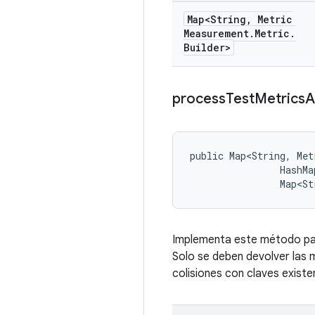
Map<String
,
Metric
Measurement
.
Metric
.
Builder>
process
Test
Metrics
A
public Map<String, Met
                HashMa
                Map<St
Implementa este método para
Solo se deben devolver las 
colisiones con claves existe