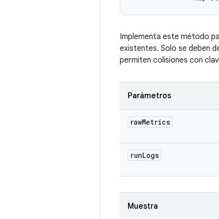
Implementa este método para
existentes. Solo se deben d
permiten colisiones con clav
Parámetros
raw
Metrics
run
Logs
Muestra