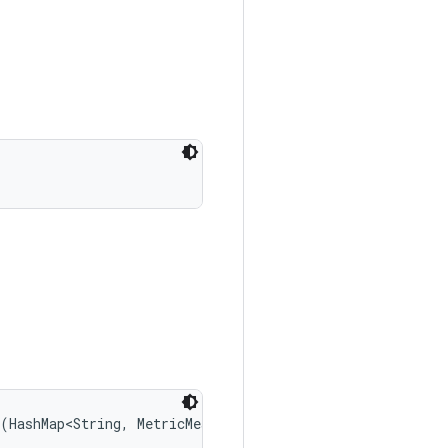
(HashMap<String, MetricMeasurement.Metric> rawMetrics, 
