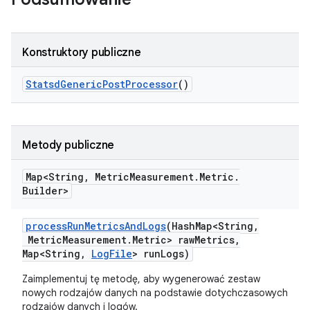
Konstruktory publiczne
Statsd
Generic
Post
Processor
()
Metody publiczne
Map<String
,
Metric
Measurement
.
Metric
.
Builder>
process
Run
Metrics
And
Logs
(Hash
Map<String
,
Metric
Measurement
.
Metric> raw
Metrics
,
Map<String
,
Log
File
> run
Logs)
Zaimplementuj tę metodę, aby wygenerować zestaw
nowych rodzajów danych na podstawie dotychczasowych
rodzajów danych i logów.