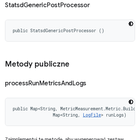
Statsd
Generic
Post
Processor
public StatsdGenericPostProcessor ()
Metody publiczne
process
Run
Metrics
And
Logs
public Map<String, MetricMeasurement.Metric.Builder
                Map<String, 
LogFile
> runLogs)
Zaimplementuj tę metodę, aby wygenerować zestaw