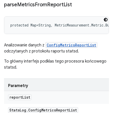
parse
Metrics
From
Report
List
protected Map<String, MetricMeasurement.Metric.Bui
Analizowanie danych z
ConfigMetricsReportList
odczytanych z protokołu raportu statsd.
To główny interfejs podklas tego procesora końcowego
statsd.
Parametry
report
List
Stats
Log
.
Config
Metrics
Report
List