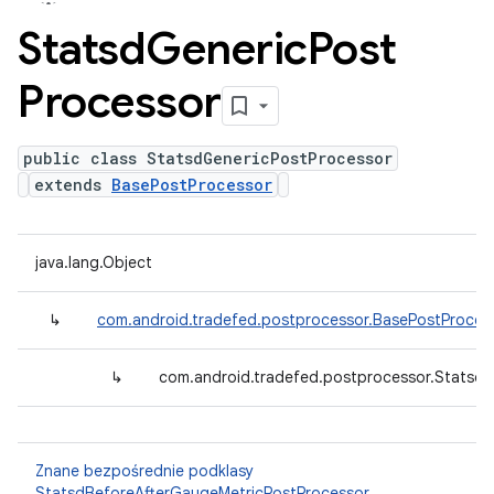
Statsd
Generic
Post
Processor
public class StatsdGenericPostProcessor
extends
BasePostProcessor
java.lang.Object
↳
com.android.tradefed.postprocessor.BasePostProces
↳
com.android.tradefed.postprocessor.Statsd
Znane bezpośrednie podklasy
StatsdBeforeAfterGaugeMetricPostProcessor
,