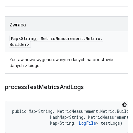
Zwraca
Map<String
,
Metric
Measurement
.
Metric
.
Builder>
Zestaw nowo wygenerowanych danych na podstawie
danych z biegu.
process
Test
Metrics
And
Logs
public Map<String, MetricMeasurement.Metric.Builde
                HashMap<String, MetricMeasurement.M
                Map<String, 
LogFile
> testLogs)