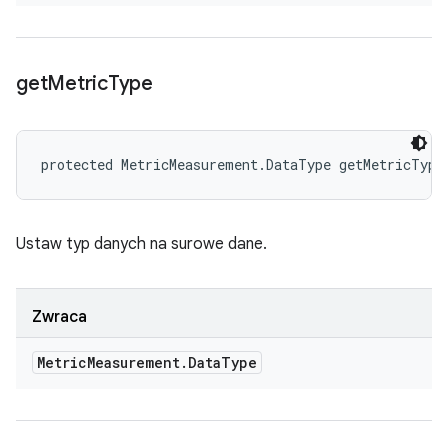
get
Metric
Type
protected MetricMeasurement.DataType getMetricType
Ustaw typ danych na surowe dane.
Zwraca
Metric
Measurement
.
Data
Type