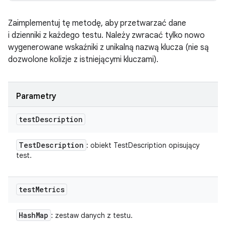
Zaimplementuj tę metodę, aby przetwarzać dane
i dzienniki z każdego testu. Należy zwracać tylko nowo
wygenerowane wskaźniki z unikalną nazwą klucza (nie są
dozwolone kolizje z istniejącymi kluczami).
Parametry
test
Description
Test
Description
: obiekt TestDescription opisujący
test.
test
Metrics
Hash
Map
: zestaw danych z testu.