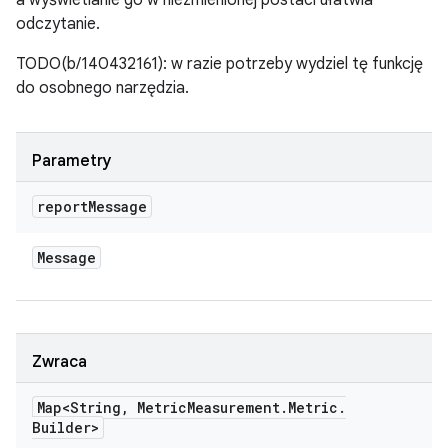
a wyświetlanie go w niezmienionej postaci ułatwia
odczytanie.
TODO(b/140432161): w razie potrzeby wydziel tę funkcję
do osobnego narzędzia.
Parametry
report
Message
Message
Zwraca
Map<String
,
Metric
Measurement
.
Metric
.
Builder>