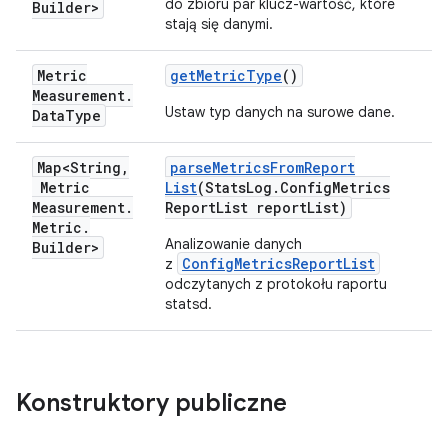
do zbioru par klucz-wartość, które
Builder>
stają się danymi.
Metric
get
Metric
Type
()
Measurement
.
Ustaw typ danych na surowe dane.
Data
Type
Map<String
,
parse
Metrics
From
Report
Metric
List
(Stats
Log
.
Config
Metrics
Measurement
.
Report
List report
List)
Metric
.
Analizowanie danych
Builder>
ConfigMetricsReportList
z
odczytanych z protokołu raportu
statsd.
Konstruktory publiczne