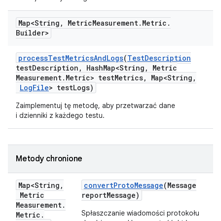
Map<String
,
Metric
Measurement
.
Metric
.
Builder>
process
Test
Metrics
And
Logs
(
Test
Description
test
Description
,
Hash
Map<String
,
Metric
Measurement
.
Metric> test
Metrics
,
Map<String
,
Log
File
> test
Logs)
Zaimplementuj tę metodę, aby przetwarzać dane
i dzienniki z każdego testu.
Metody chronione
Map<String
,
convert
Proto
Message
(Message
Metric
report
Message)
Measurement
.
Spłaszczanie wiadomości protokołu
Metric
.