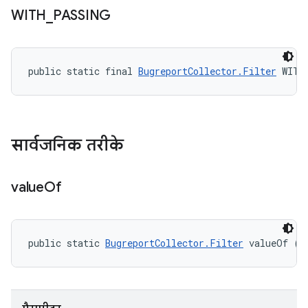
WITH
_
PASSING
public static final 
BugreportCollector.Filter
 WITH
सार्वजनिक तरीके
value
Of
public static 
BugreportCollector.Filter
 valueOf (S