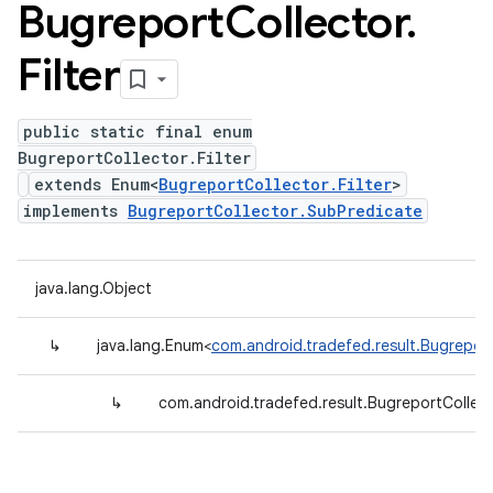
Bugreport
Collector
.
Filter
public static final enum
BugreportCollector.Filter
extends Enum<
BugreportCollector.Filter
>
implements
BugreportCollector.SubPredicate
java.lang.Object
↳
java.lang.Enum<
com.android.tradefed.result.BugreportC
↳
com.android.tradefed.result.BugreportCollecto