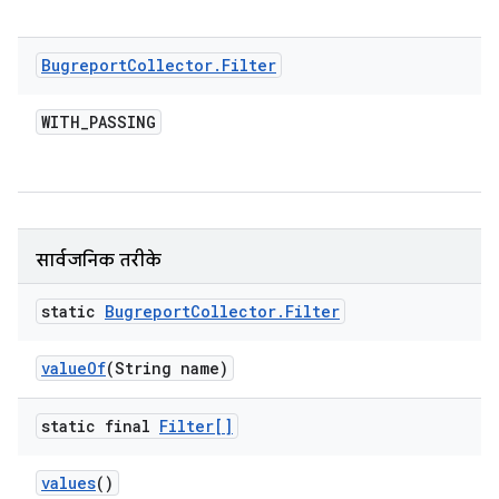
Bugreport
Collector
.
Filter
WITH
_
PASSING
सार्वजनिक तरीके
static
Bugreport
Collector
.
Filter
value
Of
(String name)
static final
Filter[]
values
()