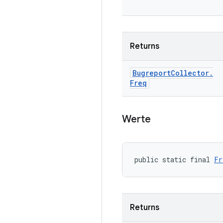
Returns
Bugreport
Collector
.
Freq
Werte
public static final 
Fr
Returns