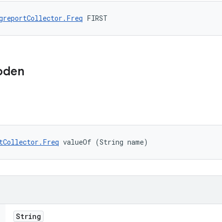
greportCollector.Freq
 FIRST
oden
tCollector.Freq
 valueOf (String name)
String