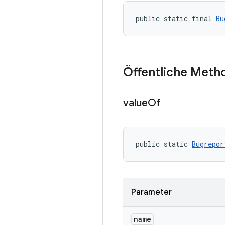
public static final 
Bu
Öffentliche Meth
value
Of
public static 
Bugrepor
Parameter
name