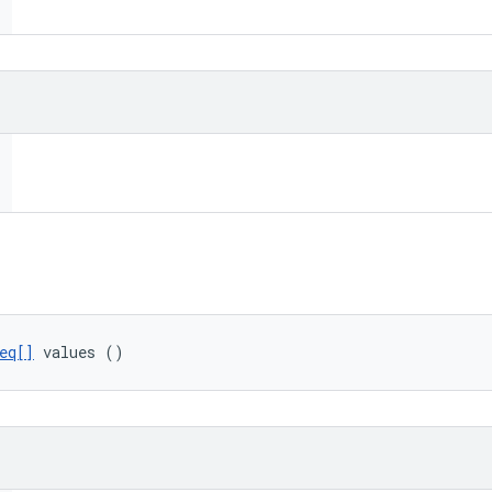
eq[]
 values ()