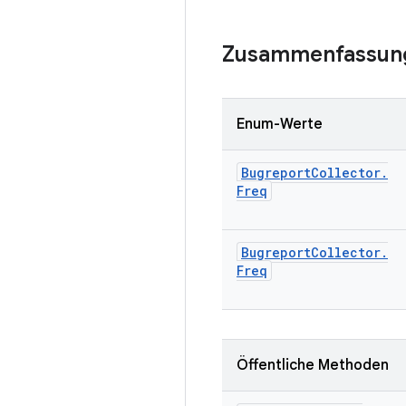
Zusammenfassun
Enum-Werte
Bugreport
Collector
.
Freq
Bugreport
Collector
.
Freq
Öffentliche Methoden