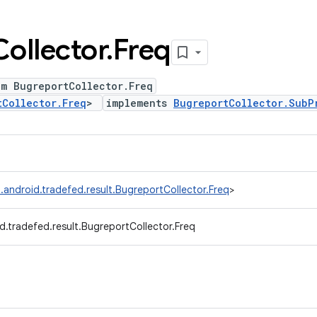
Collector
.
Freq
um BugreportCollector.Freq
tCollector.Freq
>
implements
BugreportCollector.SubP
.android.tradefed.result.BugreportCollector.Freq
>
d.tradefed.result.BugreportCollector.Freq