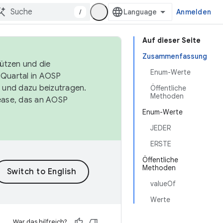
/
Anmelden
Auf dieser Seite
Zusammenfassung
tützen und die
Enum-Werte
. Quartal in AOSP
 und dazu beizutragen.
Öffentliche
Methoden
ease, das an AOSP
Enum-Werte
JEDER
ERSTE
Öffentliche
Methoden
valueOf
Werte
War das hilfreich?