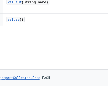
value
Of
(String name)
values
()
greportCollector.Freq
 EACH