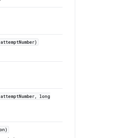
attempt
Number)
attempt
Number
,
long
on)