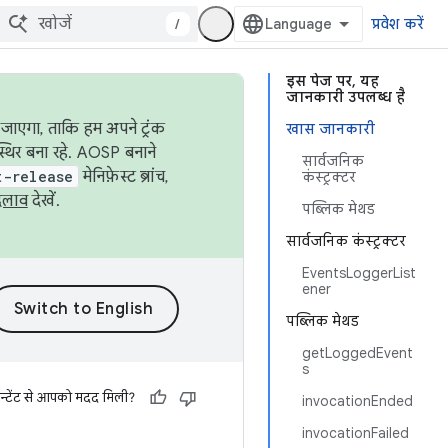
/
प्रवेश करें
इस पेज पर, यह
जानकारी उपलब्ध है
जाएगा, ताकि हम अपने ट्रंक
खास जानकारी
स्थिर बना रहे. AOSP बनाने
सार्वजनिक
t-release
मेनिफ़ेस्ट ब्रांच,
कंस्ट्रक्टर
दलाव
देखें.
पब्लिक मेथड
सार्वजनिक कंस्ट्रक्टर
EventsLoggerList
ener
पब्लिक मेथड
getLoggedEvent
s
न्टेंट से आपको मदद मिली?
invocationEnded
invocationFailed