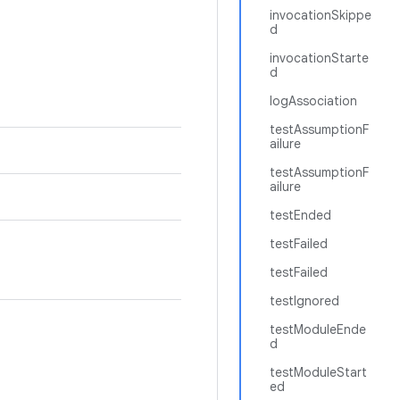
invocationSkippe
d
invocationStarte
d
logAssociation
testAssumptionF
ailure
testAssumptionF
ailure
testEnded
testFailed
testFailed
testIgnored
testModuleEnde
d
testModuleStart
ed