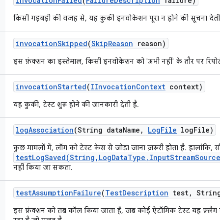
invocation
Failed
(
Failure
Description
failure)
किसी गड़बड़ी की वजह से, यह कुकी इनवोकेशन पूरा न होने की सूचना देती 
invocation
Skipped
(
Skip
Reason
reason)
इस फ़ंक्शन का इस्तेमाल, किसी इनवोकेशन को 'अभी नहीं' के तौर पर रिपोर
invocation
Started
(
IInvocation
Context
context)
यह कुकी, टेस्ट शुरू होने की जानकारी देती है.
log
Association
(String data
Name
,
Log
File
log
File)
कुछ मामलों में, लॉग को टेस्ट केस से जोड़ा जाना ज़रूरी होता है. हालांकि, स
testLogSaved(String,LogDataType,InputStreamSource
नहीं किया जा सकता.
test
Assumption
Failure
(
Test
Description
test
,
String
इस फ़ंक्शन को तब कॉल किया जाता है, जब कोई ऐटॉमिक टेस्ट यह फ़्लैग 