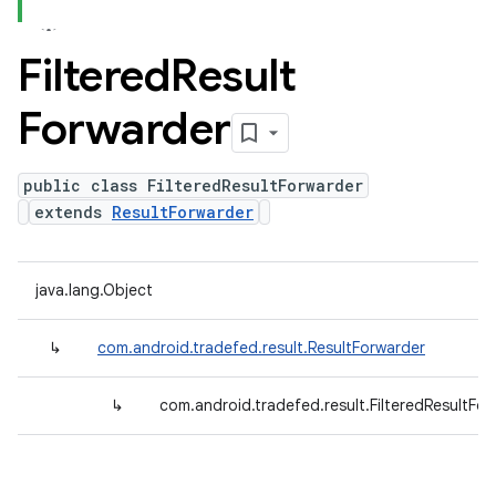
Filtered
Result
Forwarder
public class FilteredResultForwarder
extends
ResultForwarder
java.lang.Object
↳
com.android.tradefed.result.ResultForwarder
↳
com.android.tradefed.result.FilteredResultFo