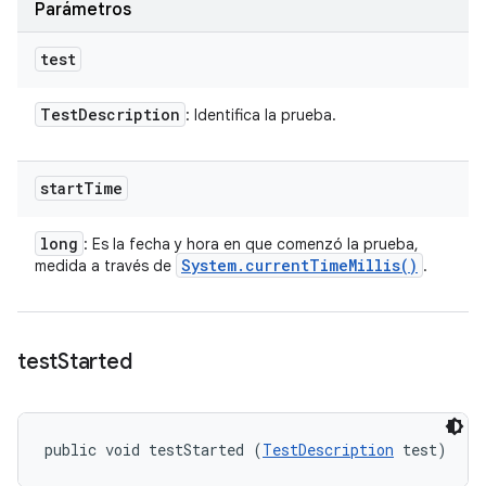
Parámetros
test
Test
Description
: Identifica la prueba.
start
Time
long
: Es la fecha y hora en que comenzó la prueba,
System
.
current
Time
Millis(
)
medida a través de
.
test
Started
public void testStarted (
TestDescription
 test)