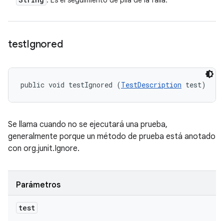
: Es el seguimiento de pila de la falla.
test
Ignored
public void testIgnored (
TestDescription
 test)
Se llama cuando no se ejecutará una prueba,
generalmente porque un método de prueba está anotado
con org.junit.Ignore.
Parámetros
test