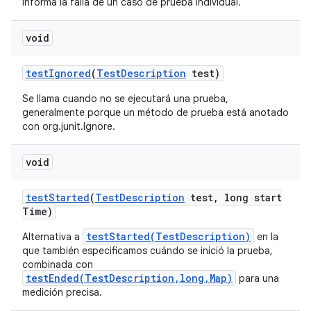
Informa la falla de un caso de prueba individual.
void
test
Ignored
(
Test
Description
test)
Se llama cuando no se ejecutará una prueba,
generalmente porque un método de prueba está anotado
con org.junit.Ignore.
void
test
Started
(
Test
Description
test
,
long start
Time)
testStarted(TestDescription)
Alternativa a
en la
que también especificamos cuándo se inició la prueba,
combinada con
testEnded(TestDescription,long,Map)
para una
medición precisa.