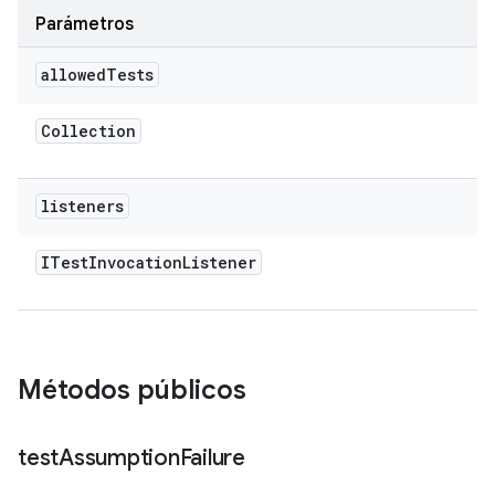
Parámetros
allowed
Tests
Collection
listeners
ITest
Invocation
Listener
Métodos públicos
test
Assumption
Failure