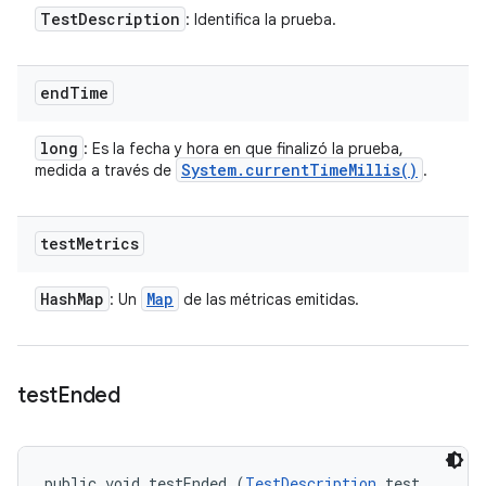
Test
Description
: Identifica la prueba.
end
Time
long
: Es la fecha y hora en que finalizó la prueba,
System
.
current
Time
Millis(
)
medida a través de
.
test
Metrics
Hash
Map
Map
: Un
de las métricas emitidas.
test
Ended
public void testEnded (
TestDescription
 test, 
