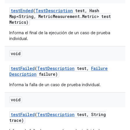
test
Ended
(
Test
Description
test
,
Hash
Map<String
,
Metric
Measurement
.
Metric> test
Metrics)
Informa el final de la ejecución de un caso de prueba
individual.
void
test
Failed
(
Test
Description
test
,
Failure
Description
failure)
Informa la falla de un caso de prueba individual.
void
test
Failed
(
Test
Description
test
,
String
trace)