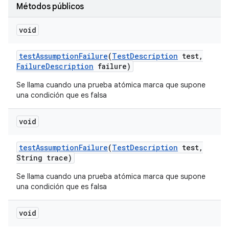
Métodos públicos
void
test
Assumption
Failure
(
Test
Description
test
,
Failure
Description
failure)
Se llama cuando una prueba atómica marca que supone
una condición que es falsa
void
test
Assumption
Failure
(
Test
Description
test
,
String trace)
Se llama cuando una prueba atómica marca que supone
una condición que es falsa
void