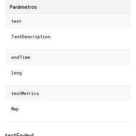
Parámetros
test
Test
Description
end
Time
long
test
Metrics
Map
test
Ended