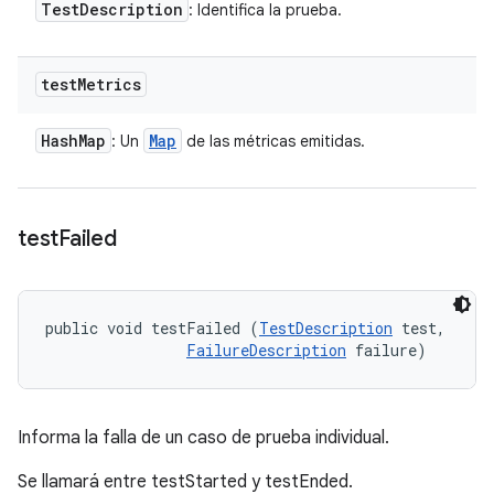
Test
Description
: Identifica la prueba.
test
Metrics
Hash
Map
Map
: Un
de las métricas emitidas.
test
Failed
public void testFailed (
TestDescription
 test, 

FailureDescription
 failure)
Informa la falla de un caso de prueba individual.
Se llamará entre testStarted y testEnded.