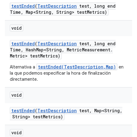
test
Ended
(
Test
Description
test
,
long end
Time
,
Map<String
,
String> test
Metrics)
void
test
Ended
(
Test
Description
test
,
long end
Time
,
Hash
Map<String
,
Metric
Measurement
.
Metric> test
Metrics)
testEnded(TestDescription,Map)
Alternativa a
en
la que podemos especificar la hora de finalización
directamente.
void
test
Ended
(
Test
Description
test
,
Map<String
,
String> test
Metrics)
void