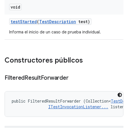
void
test
Started
(
Test
Description
test)
Informa el inicio de un caso de prueba individual.
Constructores públicos
Filtered
Result
Forwarder
public FilteredResultForwarder (Collection<
TestDes
ITestInvocationListener...
 listene