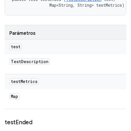
                Map<String, String> testMetrics)
Parámetros
test
Test
Description
test
Metrics
Map
test
Ended