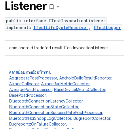
Listener
public interface ITestInvocationListener
implements
ITestLifeCycleReceiver
,
ITestLogger
com.android.tradefed.result.ITestInvocationListener
คลาสย่อยทางอ้อมที่ทราบ
AggregatePostProcessor
,
AndroidBuildResultReporter
,
AtraceCollector
,
AtraceRunMetricCollector
,
AveragePostProcessor
,
BaseDeviceMetricCollector
,
BasePostProcessor
,
BluetoothConnectionLatencyCollector
,
BluetoothConnectionStateCollector
,
BluetoothConnectionSuccessRatePostProcessor
,
BluetoothHciSnoopLogCollector
,
BugreportCollector
,
BugreportzOnFailureCollector
,