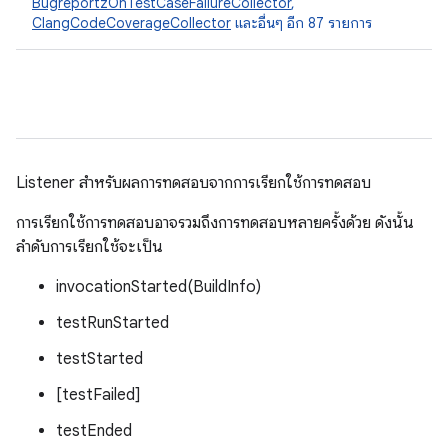
BugreportzOnTestCaseFailureCollector
,
ClangCodeCoverageCollector
และอื่นๆ อีก 87 รายการ
Listener สำหรับผลการทดสอบจากการเรียกใช้การทดสอบ
การเรียกใช้การทดสอบอาจรวมถึงการทดสอบหลายครั้งด้วย ดังนั้น
ลำดับการเรียกใช้จะเป็น
invocationStarted(BuildInfo)
testRunStarted
testStarted
[testFailed]
testEnded