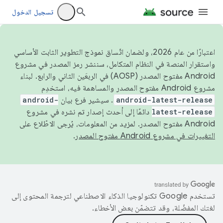
تسجيل الدخول
اعتبارًا من عام 2026، ولضمان اتّساق نموذج التطوير الثابت الأساسي
واستقرار المنصة في النظام المتكامل، سننشر رمز المصدر في مشروع
Android مفتوح المصدر (AOSP) في الربعَين الثاني والرابع. لبناء
مشروع Android مفتوح المصدر والمساهمة فيه، استخدِم
android-latest-release
. سيشير فرع بيان
android-
latest-release
دائمًا إلى أحدث إصدار تم نشره في مشروع
Android مفتوح المصدر. لمزيد من المعلومات، يُرجى الاطّلاع على
التغييرات في مشروع Android مفتوح المصدر
.
تستخدم Google تكنولوجيا الذكاء الاصطناعي لترجمة المحتوى إلى
لغتك المفضّلة، وقد تتضمّن بعض الأخطاء.