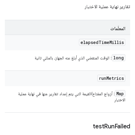
تقارير نهاية عملية الاختبار
المعلَمات
elapsed
Time
Millis
long
: الوقت المنقضي الذي أبلغ عنه الجهاز، بالمللي ثانية
run
Metrics
Map
: أزواج المفتاح/القيمة التي يتم إعداد تقارير عنها في نهاية عملية
الاختبار
test
Run
Failed