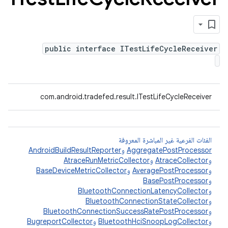
public interface ITestLifeCycleReceiver
com.android.tradefed.result.ITestLifeCycleReceiver
الفئات الفرعية غير المباشرة المعروفة
AggregatePostProcessor
و
AndroidBuildResultReporter
و
AtraceCollector
و
AtraceRunMetricCollector
و
AveragePostProcessor
و
BaseDeviceMetricCollector
و
BasePostProcessor
و
BluetoothConnectionLatencyCollector
و
BluetoothConnectionStateCollector
و
BluetoothConnectionSuccessRatePostProcessor
و
BluetoothHciSnoopLogCollector
و
BugreportCollector