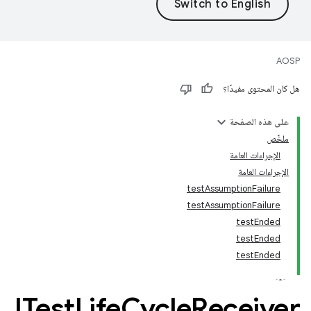
AOSP
هل كان المحتوى مفيدًا؟
على هذه الصفحة
ملخّص
الإجراءات العامة
الإجراءات العامة
testAssumptionFailure
testAssumptionFailure
testEnded
testEnded
testEnded
ITest
Life
Cycle
Receiver