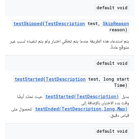
default void
test
Skipped
(
Test
Description
test
,
Skip
Reason
reason)
يتم استدعاء هذه الطريقة عندما يتم تخطّي اختبار ولم يتم تنفيذه لسبب غير
متوقّع عادةً.
default void
test
Started
(
Test
Description
test
,
long start
Time)
testStarted(TestDescription)
بديل
حيث نحدّد أيضًا
وقت بدء الاختبار، بالإضافة إلى
testEnded(TestDescription,long,Map)
للحصول على
قياس دقيق.
default void