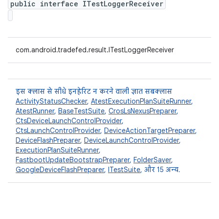
public interface ITestLoggerReceiver
com.android.tradefed.result.ITestLoggerReceiver
इस क्लास से सीधे इनहेरिट न करने वाली ज्ञात सबक्लास
ActivityStatusChecker
,
AtestExecutionPlanSuiteRunner
,
AtestRunner
,
BaseTestSuite
,
CrosLsNexusPreparer
,
CtsDeviceLaunchControlProvider
,
CtsLaunchControlProvider
,
DeviceActionTargetPreparer
,
DeviceFlashPreparer
,
DeviceLaunchControlProvider
,
ExecutionPlanSuiteRunner
,
FastbootUpdateBootstrapPreparer
,
FolderSaver
,
GoogleDeviceFlashPreparer
,
ITestSuite
, और 15 अन्य.