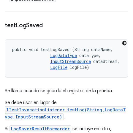
test
Log
Saved
public void testLogSaved (String dataName, 

LogDataType
 dataType, 

InputStreamSource
 dataStream, 

LogFile
 logFile)
Se llama cuando se guarda el registro de la prueba.
Se debe usar en lugar de
ITestInvocationListener.testLog(String,LogDataT
ype,InputStreamSource)
.
Si
LogSaverResultForwarder
se incluye en otro,