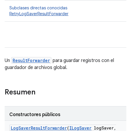
Subclases directas conocidas
RetryLogSaverResultForwarder
Un
ResultForwarder
para guardar registros con el
guardador de archivos global.
Resumen
Constructores públicos
Log
Saver
Result
Forwarder
(
ILog
Saver
log
Saver
,