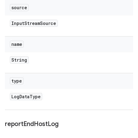
source
Input
Stream
Source
name
String
type
Log
Data
Type
report
End
Host
Log