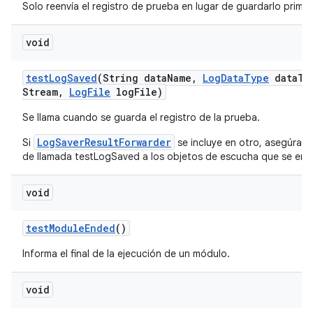
Solo reenvía el registro de prueba en lugar de guardarlo primer
void
test
Log
Saved
(String data
Name
,
Log
Data
Type
data
Ty
Stream
,
Log
File
log
File)
Se llama cuando se guarda el registro de la prueba.
LogSaverResultForwarder
Si
se incluye en otro, asegúrate
de llamada testLogSaved a los objetos de escucha que se enc
void
test
Module
Ended
()
Informa el final de la ejecución de un módulo.
void