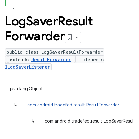
Log
Saver
Result
Forwarder
public class LogSaverResultForwarder
extends
ResultForwarder
implements
ILogSaverListener
java.lang.Object
↳
com.android.tradefed.result.ResultForwarder
↳
com.android.tradefed.result.LogSaverResultF