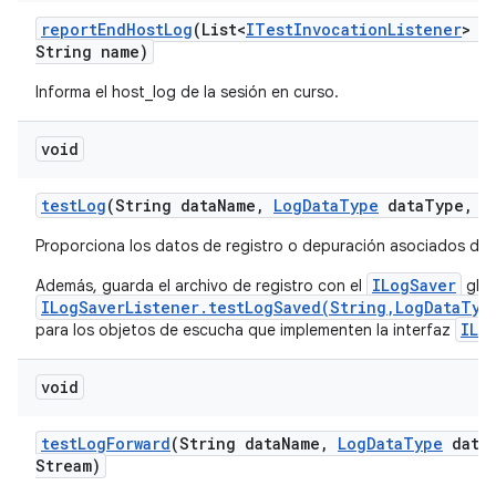
report
End
Host
Log
(List<
ITest
Invocation
Listener
> l
String name)
Informa el host_log de la sesión en curso.
void
test
Log
(String data
Name
,
Log
Data
Type
data
Type
,
I
Proporciona los datos de registro o depuración asociados de l
ILogSaver
Además, guarda el archivo de registro con el
glob
ILogSaverListener.testLogSaved(String,LogDataTyp
ILo
para los objetos de escucha que implementen la interfaz
void
test
Log
Forward
(String data
Name
,
Log
Data
Type
data
Stream)