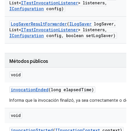
List<
ITest
Invocation
Listener
> listeners
,
IConfiguration
config)
Log
Saver
Result
Forwarder
(
ILog
Saver
log
Saver
,
List<
ITest
Invocation
Listener
> listeners
,
IConfiguration
config
,
boolean set
Log
Saver)
Métodos públicos
void
invocation
Ended
(long elapsed
Time)
Informa que la invocación finalizó, ya sea correctamente o deb
void
invocation
Started
(
IInvocation
Context
context)