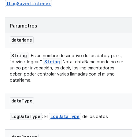
ILogSaverListener
.
Parámetros
data
Name
String
: Es un nombre descriptivo de los datos, p. ej.,
String
"device_logcat".
Nota: dataName puede no ser
único por invocación, es decir, los implementadores
deben poder controlar varias llamadas con el mismo
dataName.
data
Type
Log
Data
Type
Log
Data
Type
: El
de los datos