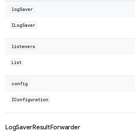
log
Saver
ILog
Saver
listeners
List
config
IConfiguration
Log
Saver
Result
Forwarder