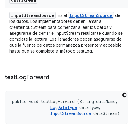
data
Stream
Input
Stream
Source
Input
Stream
Source
: Es el
de
los datos. Los implementadores deben llamar a
createInputStream para comenzar a leer los datos y
asegurarse de cerrar el InputStream resultante cuando se
complete la lectura. Los llamadores deben asegurarse de
que la fuente de datos permanezca presente y accesible
hasta que se complete el método testLog.
test
Log
Forward
public void testLogForward (String dataName, 

LogDataType
 dataType, 

InputStreamSource
 dataStream)