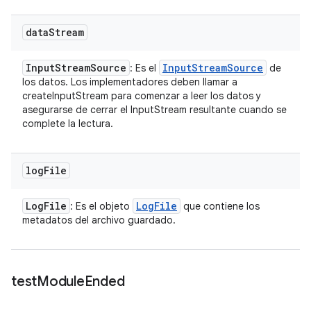
data
Stream
Input
Stream
Source
Input
Stream
Source
: Es el
de
los datos. Los implementadores deben llamar a
createInputStream para comenzar a leer los datos y
asegurarse de cerrar el InputStream resultante cuando se
complete la lectura.
log
File
Log
File
Log
File
: Es el objeto
que contiene los
metadatos del archivo guardado.
test
Module
Ended