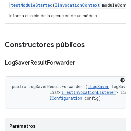
test
Module
Started
(
IInvocation
Context
module
Conte
Informa el inicio de la ejecución de un módulo.
Constructores públicos
Log
Saver
Result
Forwarder
public LogSaverResultForwarder (
ILogSaver
 logSaver,
                List<
ITestInvocationListener
> liste
IConfiguration
 config)
Parámetros