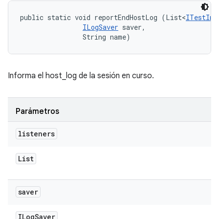
public static void reportEndHostLog (List<
ITestInv
ILogSaver
 saver, 

                String name)
Informa el host_log de la sesión en curso.
Parámetros
listeners
List
saver
ILog
Saver