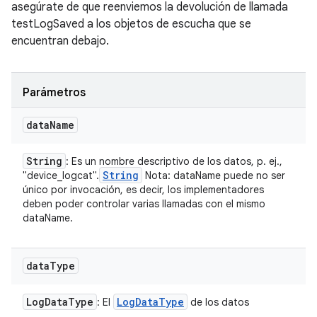
asegúrate de que reenviemos la devolución de llamada
testLogSaved a los objetos de escucha que se
encuentran debajo.
Parámetros
data
Name
String
: Es un nombre descriptivo de los datos, p. ej.,
String
"device_logcat".
Nota: dataName puede no ser
único por invocación, es decir, los implementadores
deben poder controlar varias llamadas con el mismo
dataName.
data
Type
Log
Data
Type
Log
Data
Type
: El
de los datos