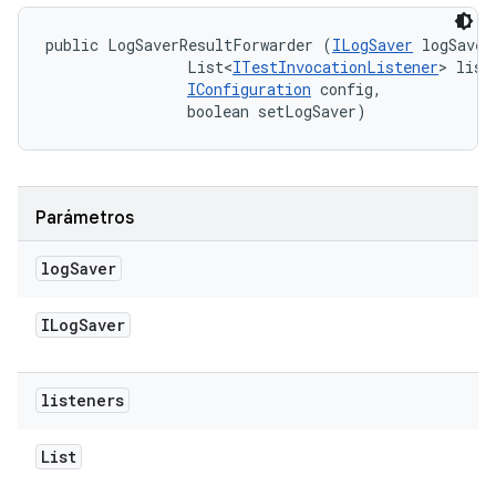
public LogSaverResultForwarder (
ILogSaver
 logSaver,
                List<
ITestInvocationListener
> liste
IConfiguration
 config, 

                boolean setLogSaver)
Parámetros
log
Saver
ILog
Saver
listeners
List