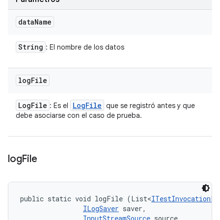
data
Name
String
: El nombre de los datos
log
File
Log
File
Log
File
: Es el
que se registró antes y que
debe asociarse con el caso de prueba.
log
File
public static void logFile (List<
ITestInvocationLi
ILogSaver
 saver, 

InputStreamSource
 source, 
