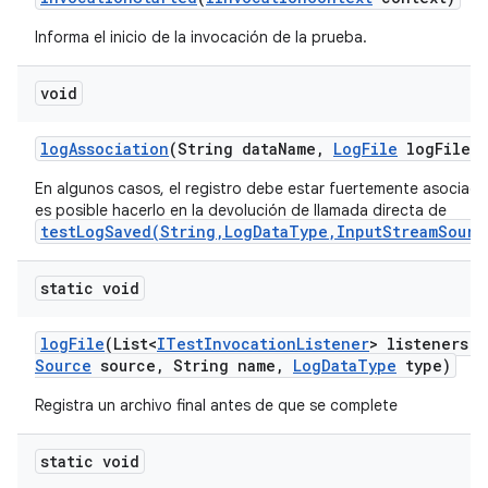
Informa el inicio de la invocación de la prueba.
void
log
Association
(String data
Name
,
Log
File
log
File)
En algunos casos, el registro debe estar fuertemente asociad
es posible hacerlo en la devolución de llamada directa de
testLogSaved(String,LogDataType,InputStreamSourc
static void
log
File
(List<
ITest
Invocation
Listener
> listeners
,
Source
source
,
String name
,
Log
Data
Type
type)
Registra un archivo final antes de que se complete
static void