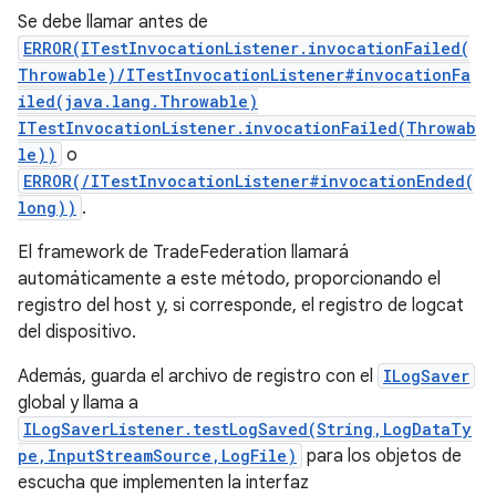
Se debe llamar antes de
ERROR(ITestInvocationListener.invocationFailed(
Throwable)/ITestInvocationListener#invocationFa
iled(java.lang.Throwable)
ITestInvocationListener.invocationFailed(Throwab
le))
o
ERROR(/ITestInvocationListener#invocationEnded(
long))
.
El framework de TradeFederation llamará
automáticamente a este método, proporcionando el
registro del host y, si corresponde, el registro de logcat
del dispositivo.
Además, guarda el archivo de registro con el
ILogSaver
global y llama a
ILogSaverListener.testLogSaved(String,LogDataTy
pe,InputStreamSource,LogFile)
para los objetos de
escucha que implementen la interfaz