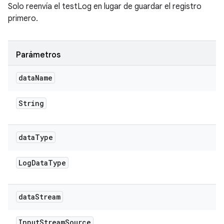
Solo reenvía el testLog en lugar de guardar el registro
primero.
Parámetros
data
Name
String
data
Type
Log
Data
Type
data
Stream
Input
Stream
Source