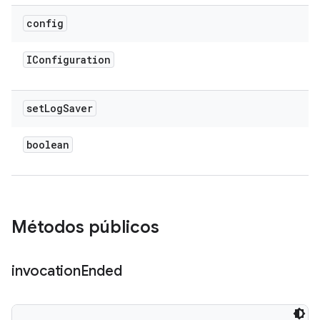
config
IConfiguration
set
Log
Saver
boolean
Métodos públicos
invocation
Ended