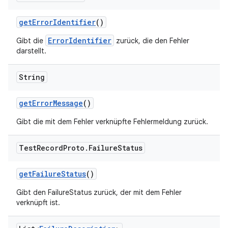
get
Error
Identifier
()
ErrorIdentifier
Gibt die
zurück, die den Fehler
darstellt.
String
get
Error
Message
()
Gibt die mit dem Fehler verknüpfte Fehlermeldung zurück.
Test
Record
Proto
.
Failure
Status
get
Failure
Status
()
Gibt den FailureStatus zurück, der mit dem Fehler
verknüpft ist.