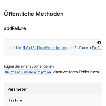
Öffentliche Methoden
add
Failure
public 
MultiFailureDescription
 addFailure (
Failure
Fügen Sie einem vorhandenen
MultiFailureDescription
einen weiteren Fehler hinzu.
Parameter
failure