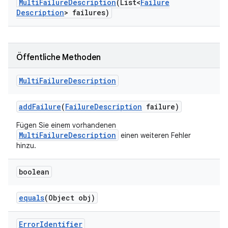
Multi
Failure
Description
(List<
Failure
Description
> failures)
Öffentliche Methoden
Multi
Failure
Description
add
Failure
(
Failure
Description
failure)
Fügen Sie einem vorhandenen
MultiFailureDescription
einen weiteren Fehler
hinzu.
boolean
equals
(Object obj)
Error
Identifier