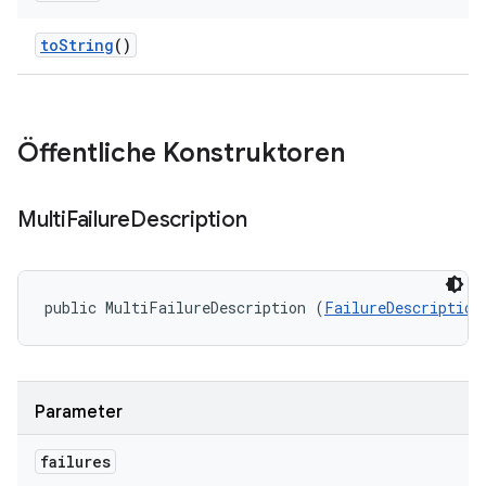
to
String
()
Öffentliche Konstruktoren
Multi
Failure
Description
public MultiFailureDescription (
FailureDescription
Parameter
failures