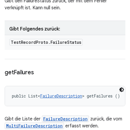
Gibt den FailureStatus zurück, der mit dem Fehler
verknüpft ist. Kann null sein.
Gibt Folgendes zurück:
Test
Record
Proto
.
Failure
Status
get
Failures
public List<
FailureDescription
> getFailures ()
Gibt die Liste der
FailureDescription
zurück, die vom
MultiFailureDescription
erfasst werden.