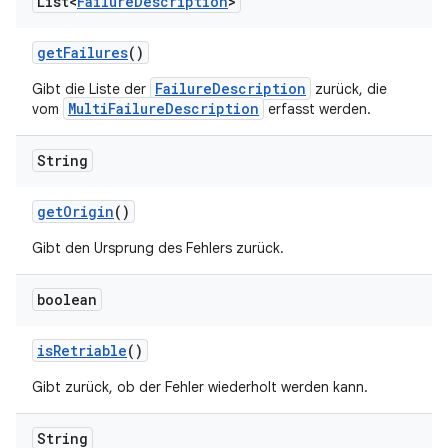
List<
Failure
Description
>
get
Failures
()
FailureDescription
Gibt die Liste der
zurück, die
MultiFailureDescription
vom
erfasst werden.
String
get
Origin
()
Gibt den Ursprung des Fehlers zurück.
boolean
is
Retriable
()
Gibt zurück, ob der Fehler wiederholt werden kann.
String