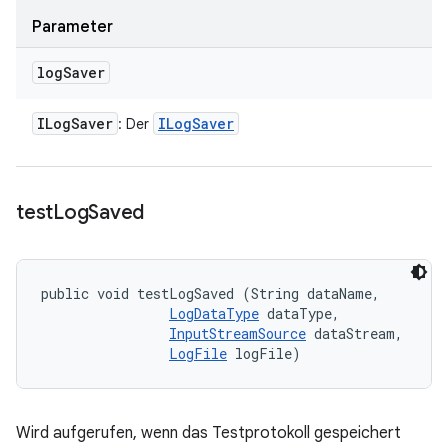
Parameter
log
Saver
ILog
Saver
ILog
Saver
: Der
test
Log
Saved
public void testLogSaved (String dataName, 

LogDataType
 dataType, 

InputStreamSource
 dataStream, 

LogFile
 logFile)
Wird aufgerufen, wenn das Testprotokoll gespeichert