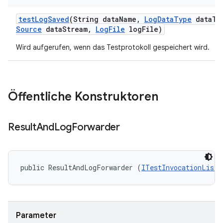
test
Log
Saved
(String data
Name
,
Log
Data
Type
data
Ty
Source
data
Stream
,
Log
File
log
File)
Wird aufgerufen, wenn das Testprotokoll gespeichert wird.
Öffentliche Konstruktoren
Result
And
Log
Forwarder
public ResultAndLogForwarder (
ITestInvocationListe
Parameter