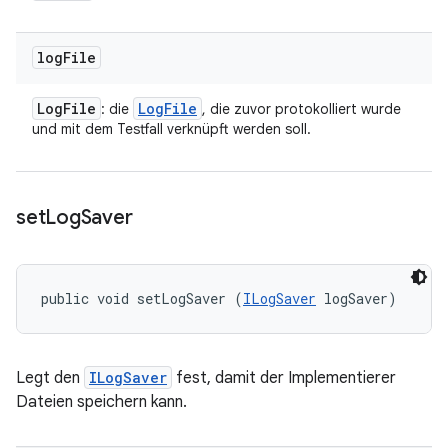
log
File
Log
File
Log
File
: die
, die zuvor protokolliert wurde
und mit dem Testfall verknüpft werden soll.
set
Log
Saver
public void setLogSaver (
ILogSaver
 logSaver)
Legt den
ILogSaver
fest, damit der Implementierer
Dateien speichern kann.