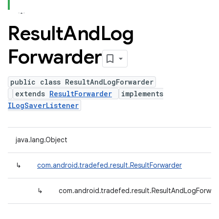
Result
And
Log
Forwarder
public class ResultAndLogForwarder
extends
ResultForwarder
implements
ILogSaverListener
java.lang.Object
↳
com.android.tradefed.result.ResultForwarder
↳
com.android.tradefed.result.ResultAndLogForwar