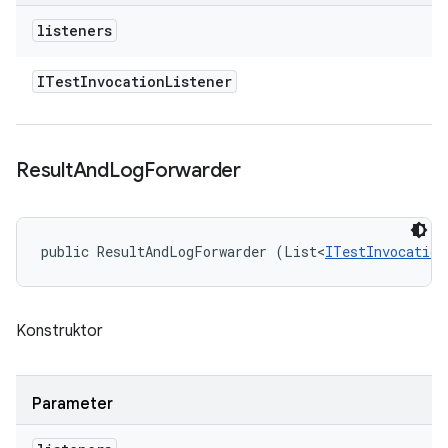
listeners
ITest
Invocation
Listener
Result
And
Log
Forwarder
public ResultAndLogForwarder (List<
ITestInvocation
Konstruktor
Parameter