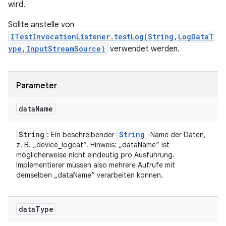
wird.
Sollte anstelle von
ITestInvocationListener.testLog(String,LogDataT
ype,InputStreamSource)
verwendet werden.
Parameter
data
Name
String
String
: Ein beschreibender
-Name der Daten,
z. B. „device_logcat“. Hinweis: „dataName“ ist
möglicherweise nicht eindeutig pro Ausführung.
Implementierer müssen also mehrere Aufrufe mit
demselben „dataName“ verarbeiten können.
data
Type