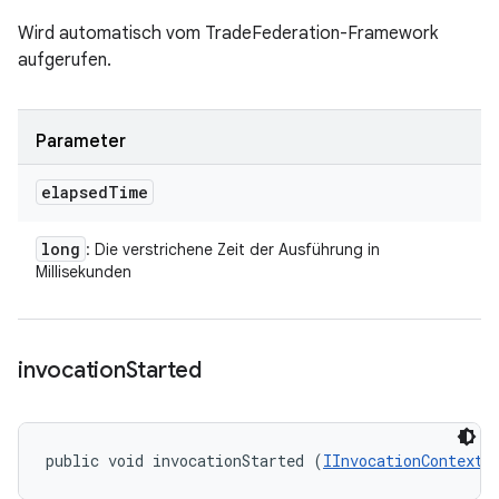
Wird automatisch vom TradeFederation-Framework
aufgerufen.
Parameter
elapsed
Time
long
: Die verstrichene Zeit der Ausführung in
Millisekunden
invocation
Started
public void invocationStarted (
IInvocationContext
 