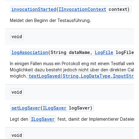
invocation
Started
(
IInvocation
Context
context)
Meldet den Beginn der Testausführung.
void
log
Association
(String data
Name
,
Log
File
log
File)
In einigen Fällen muss ein Protokoll eng mit einem Testfall verknü
Möglichkeit dazu besteht jedoch nicht über den direkten Callba
testLogSaved(String,LogDataType,InputStre
möglich.
void
set
Log
Saver
(
ILog
Saver
log
Saver)
ILogSaver
Legt den
fest, damit der Implementierer Dateien 
void