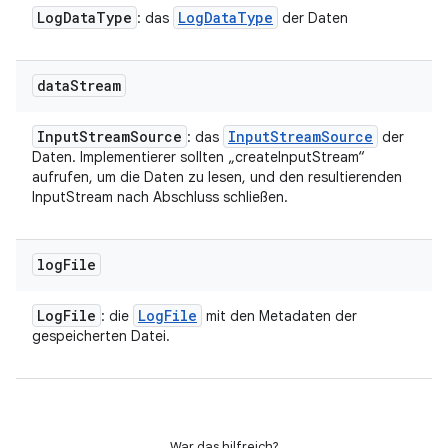
Log
Data
Type
Log
Data
Type
: das
der Daten
data
Stream
Input
Stream
Source
Input
Stream
Source
: das
der
Daten. Implementierer sollten „createInputStream“
aufrufen, um die Daten zu lesen, und den resultierenden
InputStream nach Abschluss schließen.
log
File
Log
File
Log
File
: die
mit den Metadaten der
gespeicherten Datei.
War das hilfreich?