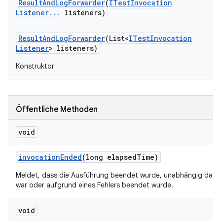
Result
And
Log
Forwarder
(
ITest
Invocation
Listener
.
.
.
listeners)
Result
And
Log
Forwarder
(List<
ITest
Invocation
Listener
> listeners)
Konstruktor
Öffentliche Methoden
void
invocation
Ended
(long elapsed
Time)
Meldet, dass die Ausführung beendet wurde, unabhängig davon,
war oder aufgrund eines Fehlers beendet wurde.
void