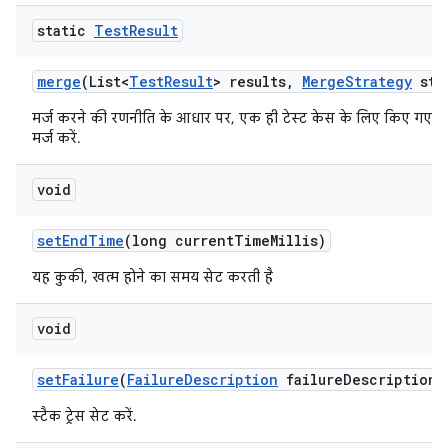
static
Test
Result
merge
(List<
Test
Result
> results
,
Merge
Strategy
str
मर्ज करने की रणनीति के आधार पर, एक ही टेस्ट केस के लिए किए गए सभी
मर्ज करें.
void
set
End
Time
(long current
Time
Millis)
यह कुकी, खत्म होने का समय सेट करती है
void
set
Failure
(
Failure
Description
failure
Description)
स्टैक ट्रेस सेट करें.