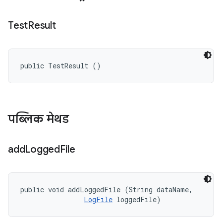
Test
Result
public TestResult ()
पब्लिक मेथड
add
Logged
File
public void addLoggedFile (String dataName, 

LogFile
 loggedFile)