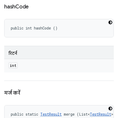
hash
Code
public int hashCode ()
रिटर्न
int
मर्ज करें
public static 
TestResult
 merge (List<
TestResult
> r