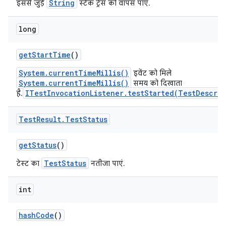
String
इससे जुड़े
स्टैक ट्रेस को वापस पाएं.
long
get
Start
Time
()
System.currentTimeMillis()
इवेंट को मिले
System.currentTimeMillis()
समय को दिखाता
ITestInvocationListener.testStarted(TestDescrip
है.
Test
Result
.
Test
Status
get
Status
()
TestStatus
टेस्ट का
नतीजा पाएं.
int
hash
Code
()