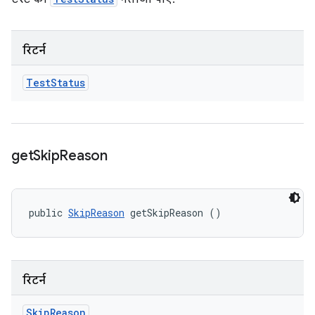
रिटर्न
Test
Status
get
Skip
Reason
public 
SkipReason
 getSkipReason ()
रिटर्न
Skip
Reason