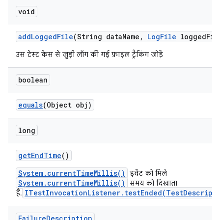
void
add
Logged
File
(String data
Name
,
Log
File
logged
Fil
उस टेस्ट केस से जुड़ी लॉग की गई फ़ाइल ट्रैकिंग जोड़ें
boolean
equals
(Object obj)
long
get
End
Time
()
System.currentTimeMillis()
इवेंट को मिले
System.currentTimeMillis()
समय को दिखाता
ITestInvocationListener.testEnded(TestDescript
है.
Failure
Description