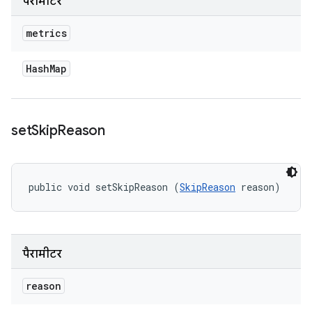
पैरामीटर
metrics
Hash
Map
set
Skip
Reason
public void setSkipReason (
SkipReason
 reason)
पैरामीटर
reason