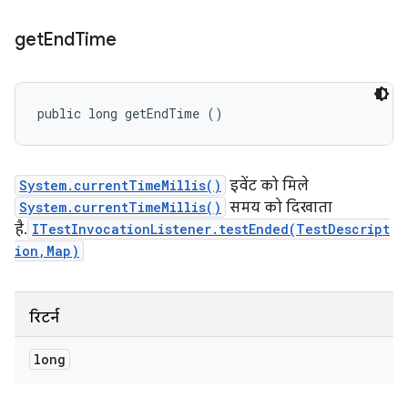
get
End
Time
public long getEndTime ()
System.currentTimeMillis()
इवेंट को मिले
System.currentTimeMillis()
समय को दिखाता
है.
ITestInvocationListener.testEnded(TestDescript
ion,Map)
रिटर्न
long