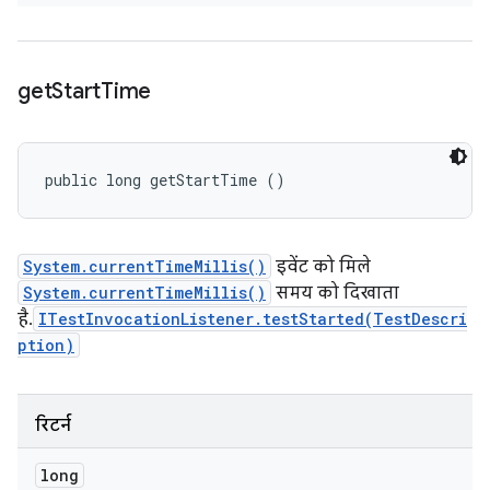
get
Start
Time
public long getStartTime ()
System.currentTimeMillis()
इवेंट को मिले
System.currentTimeMillis()
समय को दिखाता
है.
ITestInvocationListener.testStarted(TestDescri
ption)
रिटर्न
long