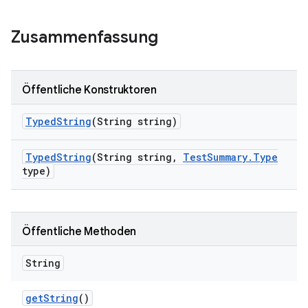
Zusammenfassung
Öffentliche Konstruktoren
Typed
String
(String string)
Typed
String
(String string
,
Test
Summary
.
Type
type)
Öffentliche Methoden
String
get
String
()