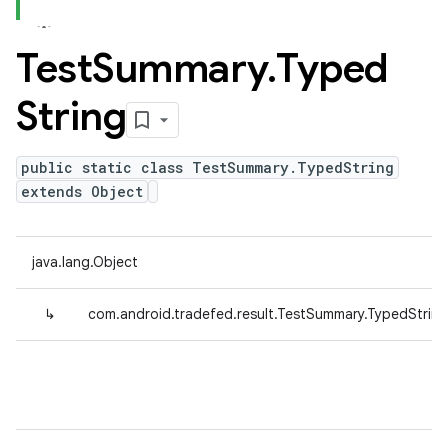
Test
Summary
.
Typed
String
public static class TestSummary.TypedString
extends Object
java.lang.Object
↳
com.android.tradefed.result.TestSummary.TypedString