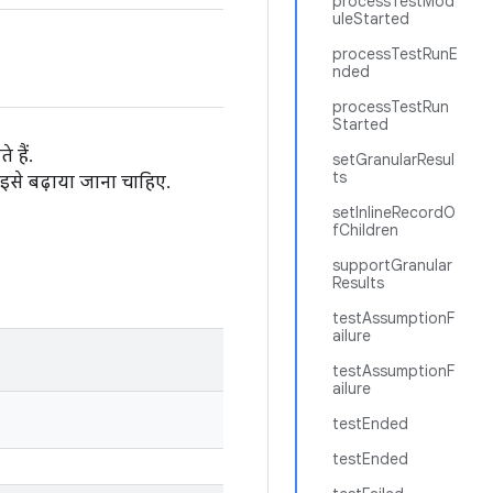
processTestMod
uleStarted
processTestRunE
nded
processTestRun
Started
 हैं.
setGranularResul
ts
 इसे बढ़ाया जाना चाहिए.
setInlineRecordO
fChildren
supportGranular
Results
testAssumptionF
ailure
testAssumptionF
ailure
testEnded
testEnded