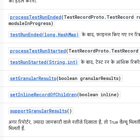
को हैंडल करना.
process
Test
Run
Ended
(Test
Record
Proto
.
Test
Record r
module
In
Progress)
testRunEnded(long,HashMap)
के बाद, फ़ाइनल किए गए रन रिकॉर
process
Test
Run
Started
(Test
Record
Proto
.
Test
Record
testRunStarted(String,int)
के बाद, टेस्ट रन के आंशिक रिकॉर
set
Granular
Results
(boolean granular
Results)
set
Inline
Record
Of
Children
(boolean inline)
support
Granular
Results
()
अगर रिपोर्टर, ज़्यादा जानकारी वाले नतीजे दिखाता है, तो True वैल्यू मिलती 
मिलती है.