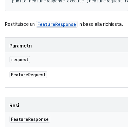
public FeatureResponse execute (FeatureRequest req
Restituisce un
FeatureResponse
in base alla richiesta.
Parametri
request
Feature
Request
Resi
Feature
Response