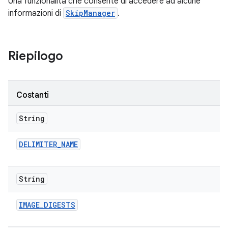
Una funzionalità che consente di accedere ad alcune
informazioni di
SkipManager
.
Riepilogo
Costanti
String
DELIMITER
_
NAME
String
IMAGE
_
DIGESTS