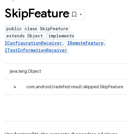
Skip
Feature
public class SkipFeature
extends Object
implements
IConfigurationReceiver
,
IRemoteFeature
,
ITestInformationReceiver
java.lang.Object
↳
com.android.tradefed.result.skipped.SkipFeature