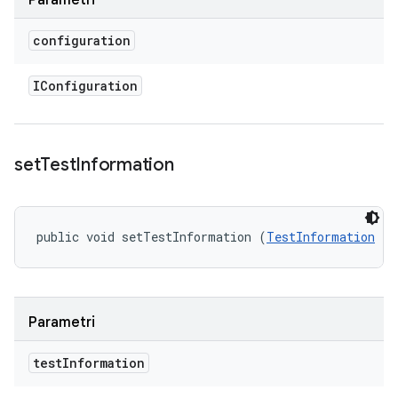
Parametri
configuration
IConfiguration
set
Test
Information
public void setTestInformation (
TestInformation
 te
Parametri
test
Information