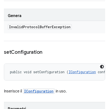
Genera
Invalid
Protocol
Buffer
Exception
set
Configuration
public void setConfiguration (
IConfiguration
 confi
Inserisce il
IConfiguration
in uso.