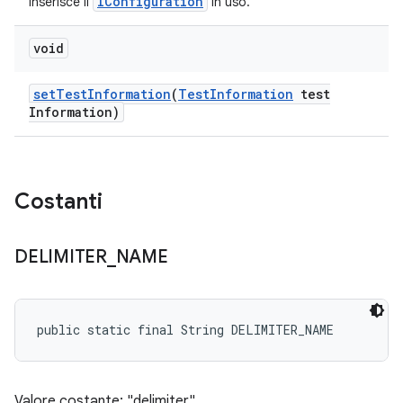
IConfiguration
Inserisce il
in uso.
void
set
Test
Information
(
Test
Information
test
Information)
Costanti
DELIMITER
_
NAME
public static final String DELIMITER_NAME
Valore costante: "delimiter"