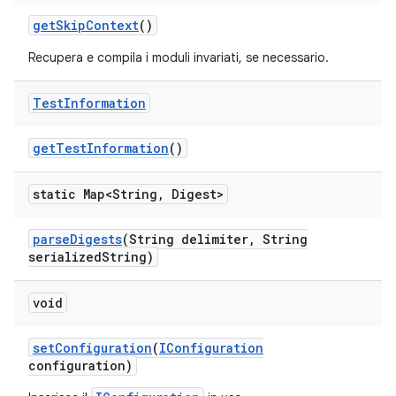
get
Skip
Context
()
Recupera e compila i moduli invariati, se necessario.
Test
Information
get
Test
Information
()
static Map<String
,
Digest>
parse
Digests
(String delimiter
,
String
serialized
String)
void
set
Configuration
(
IConfiguration
configuration)