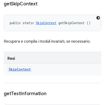
get
Skip
Context
public static 
SkipContext
 getSkipContext ()
Recupera e compila i moduli invariati, se necessario.
Resi
Skip
Context
get
Test
Information