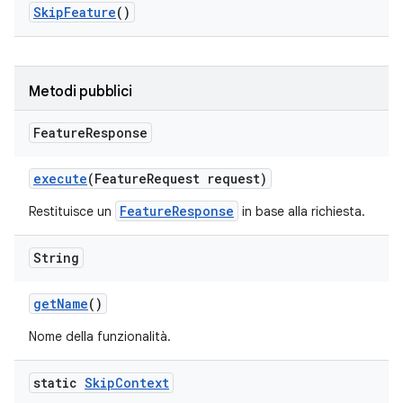
Skip
Feature
()
Metodi pubblici
Feature
Response
execute
(Feature
Request request)
FeatureResponse
Restituisce un
in base alla richiesta.
String
get
Name
()
Nome della funzionalità.
static
Skip
Context