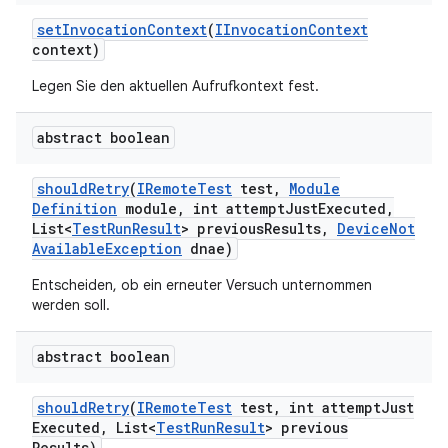
set
Invocation
Context
(
IInvocation
Context
context)
Legen Sie den aktuellen Aufrufkontext fest.
abstract boolean
should
Retry
(
IRemote
Test
test
,
Module
Definition
module
,
int attempt
Just
Executed
,
List<
Test
Run
Result
> previous
Results
,
Device
Not
Available
Exception
dnae)
Entscheiden, ob ein erneuter Versuch unternommen
werden soll.
abstract boolean
should
Retry
(
IRemote
Test
test
,
int attempt
Just
Executed
,
List<
Test
Run
Result
> previous
Results)