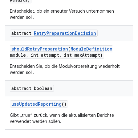
Entscheidet, ob ein erneuter Versuch unternommen
werden soll.
abstract
Retry
Preparation
Decision
should
Retry
Preparation
(
Module
Definition
module
,
int attempt
,
int max
Attempt)
Entscheiden Sie, ob die Modulvorbereitung wiederholt
werden soll.
abstract boolean
use
Updated
Reporting
()
Gibt „true“ zurück, wenn die aktualisierten Berichte
verwendet werden sollen.