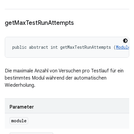
get
Max
Test
Run
Attempts
public abstract int getMaxTestRunAttempts (
ModuleD
Die maximale Anzahl von Versuchen pro Testlauf für ein
bestimmtes Modul während der automatischen
Wiederholung.
Parameter
module