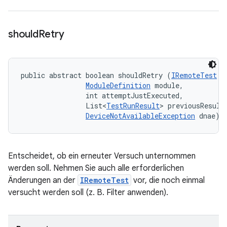
should
Retry
public abstract boolean shouldRetry (
IRemoteTest
 t
ModuleDefinition
 module, 

                int attemptJustExecuted, 

                List<
TestRunResult
> previousResults
DeviceNotAvailableException
 dnae)
Entscheidet, ob ein erneuter Versuch unternommen
werden soll. Nehmen Sie auch alle erforderlichen
Änderungen an der
IRemoteTest
vor, die noch einmal
versucht werden soll (z. B. Filter anwenden).