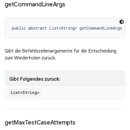
get
Command
Line
Args
public abstract List<String> getCommandLineArgs ()
Gibt die Befehlszeilenargumente für die Entscheidung
zum Wiederholen zurück.
Gibt Folgendes zurück:
List<String>
get
Max
Test
Case
Attempts