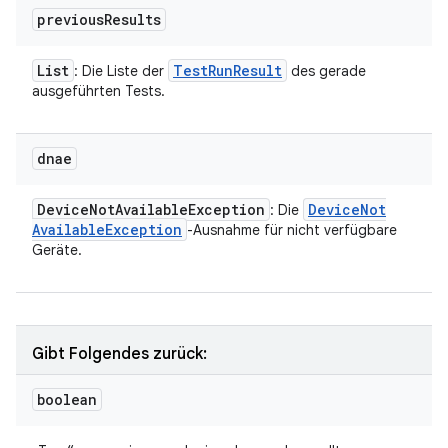
previous
Results
List
Test
Run
Result
: Die Liste der
des gerade
ausgeführten Tests.
dnae
Device
Not
Available
Exception
Device
Not
: Die
Available
Exception
-Ausnahme für nicht verfügbare
Geräte.
Gibt Folgendes zurück:
boolean