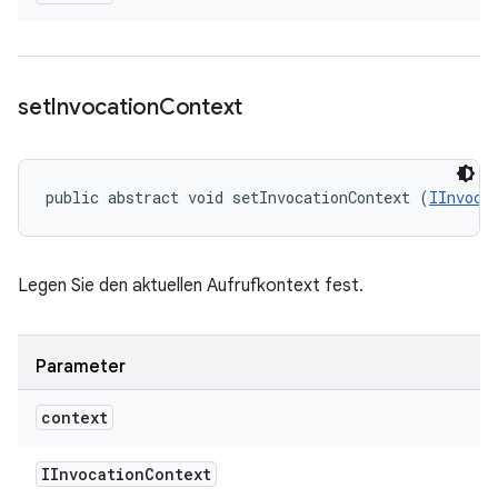
set
Invocation
Context
public abstract void setInvocationContext (
IInvoca
Legen Sie den aktuellen Aufrufkontext fest.
Parameter
context
IInvocation
Context