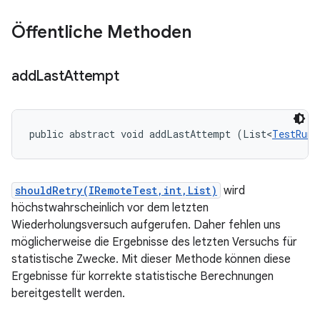
Öffentliche Methoden
add
Last
Attempt
public abstract void addLastAttempt (List<
TestRunR
shouldRetry(IRemoteTest,int,List)
wird
höchstwahrscheinlich vor dem letzten
Wiederholungsversuch aufgerufen. Daher fehlen uns
möglicherweise die Ergebnisse des letzten Versuchs für
statistische Zwecke. Mit dieser Methode können diese
Ergebnisse für korrekte statistische Berechnungen
bereitgestellt werden.