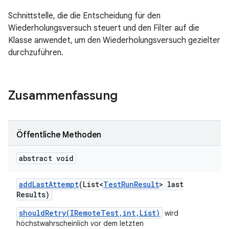
Schnittstelle, die die Entscheidung für den
Wiederholungsversuch steuert und den Filter auf die
Klasse anwendet, um den Wiederholungsversuch gezielter
durchzuführen.
Zusammenfassung
Öffentliche Methoden
abstract void
add
Last
Attempt
(List<
Test
Run
Result
> last
Results)
shouldRetry(IRemoteTest,int,List)
wird
höchstwahrscheinlich vor dem letzten