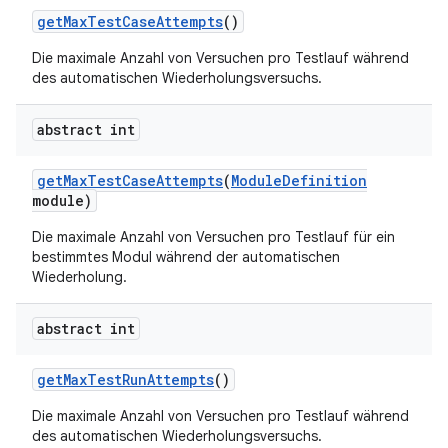
get
Max
Test
Case
Attempts
()
Die maximale Anzahl von Versuchen pro Testlauf während
des automatischen Wiederholungsversuchs.
abstract int
get
Max
Test
Case
Attempts
(
Module
Definition
module)
Die maximale Anzahl von Versuchen pro Testlauf für ein
bestimmtes Modul während der automatischen
Wiederholung.
abstract int
get
Max
Test
Run
Attempts
()
Die maximale Anzahl von Versuchen pro Testlauf während
des automatischen Wiederholungsversuchs.