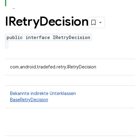
IRetry
Decision
public interface IRetryDecision
com.android.tradefed.retry.IRetryDecision
Bekannte indirekte Unterklassen
BaseRetryDecision