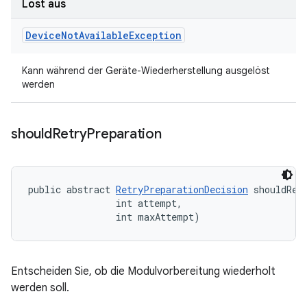
Löst aus
Device
Not
Available
Exception
Kann während der Geräte-Wiederherstellung ausgelöst
werden
should
Retry
Preparation
public abstract 
RetryPreparationDecision
 shouldRet
                int attempt, 

                int maxAttempt)
Entscheiden Sie, ob die Modulvorbereitung wiederholt
werden soll.