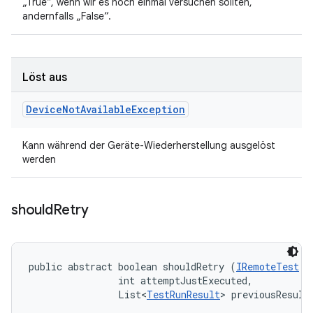
„True“, wenn wir es noch einmal versuchen sollten,
andernfalls „False“.
Löst aus
Device
Not
Available
Exception
Kann während der Geräte-Wiederherstellung ausgelöst
werden
should
Retry
public abstract boolean shouldRetry (
IRemoteTest
 t
                int attemptJustExecuted, 

                List<
TestRunResult
> previousResult