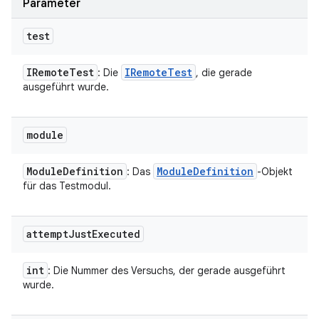
Parameter
test
IRemote
Test
IRemote
Test
: Die
, die gerade
ausgeführt wurde.
module
Module
Definition
Module
Definition
: Das
-Objekt
für das Testmodul.
attempt
Just
Executed
int
: Die Nummer des Versuchs, der gerade ausgeführt
wurde.