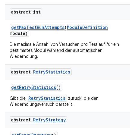
abstract int
get
Max
Test
Run
Attempts
(
Module
Definition
module)
Die maximale Anzahl von Versuchen pro Testlauf für ein
bestimmtes Modul während der automatischen
Wiederholung.
abstract
Retry
Statistics
get
Retry
Statistics
()
RetryStatistics
Gibt die
zurück, die den
Wiederholungsversuch darstellt.
abstract
Retry
Strategy