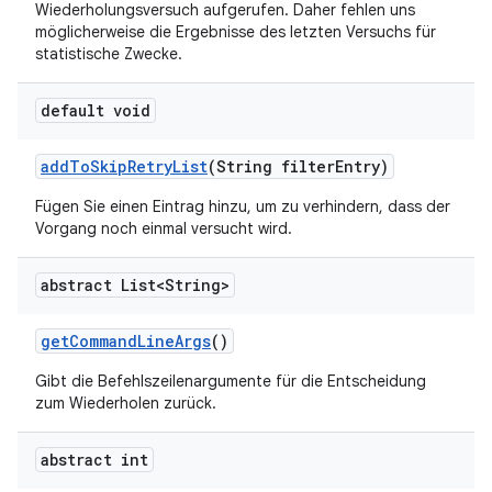
Wiederholungsversuch aufgerufen. Daher fehlen uns
möglicherweise die Ergebnisse des letzten Versuchs für
statistische Zwecke.
default void
add
To
Skip
Retry
List
(String filter
Entry)
Fügen Sie einen Eintrag hinzu, um zu verhindern, dass der
Vorgang noch einmal versucht wird.
abstract List<String>
get
Command
Line
Args
()
Gibt die Befehlszeilenargumente für die Entscheidung
zum Wiederholen zurück.
abstract int