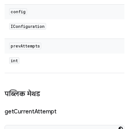
config
IConfiguration
prev
Attempts
int
पब्लिक मेथड
get
Current
Attempt