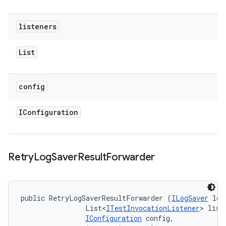
listeners
List
config
IConfiguration
Retry
Log
Saver
Result
Forwarder
public RetryLogSaverResultForwarder (
ILogSaver
 log
                List<
ITestInvocationListener
> liste
IConfiguration
 config, 
