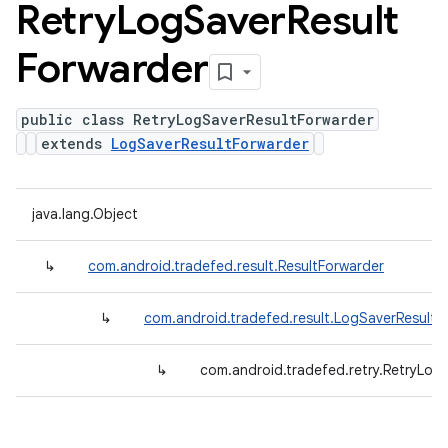
Retry
Log
Saver
Result
Forwarder
public class RetryLogSaverResultForwarder
extends
LogSaverResultForwarder
java.lang.Object
↳
com.android.tradefed.result.ResultForwarder
↳
com.android.tradefed.result.LogSaverResultF
↳
com.android.tradefed.retry.RetryLog