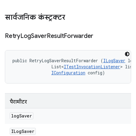
सार्वजनिक कंस्ट्रक्टर
Retry
Log
Saver
Result
Forwarder
public RetryLogSaverResultForwarder (
ILogSaver
 log
                List<
ITestInvocationListener
> liste
IConfiguration
 config)
पैरामीटर
log
Saver
ILog
Saver