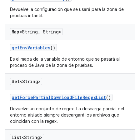
Devuelve la configuración que se usará para la zona de
pruebas infantil.
Map<String
,
String>
get
Env
Variables
()
Es el mapa de la variable de entorno que se pasará al
proceso de Java de la zona de pruebas.
Set<String>
get
Force
Partial
Download
File
Regex
List
()
Devuelve un conjunto de regex. La descarga parcial del
entorno aislado siempre descargará los archivos que
coincidan con la regex.
List<String>