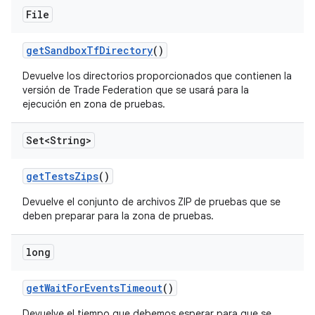
File
get
Sandbox
Tf
Directory
()
Devuelve los directorios proporcionados que contienen la
versión de Trade Federation que se usará para la
ejecución en zona de pruebas.
Set<String>
get
Tests
Zips
()
Devuelve el conjunto de archivos ZIP de pruebas que se
deben preparar para la zona de pruebas.
long
get
Wait
For
Events
Timeout
()
Devuelve el tiempo que debemos esperar para que se