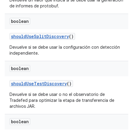
Devuelve un valor que indica si se debe usar la generación
de informes de protobuf.
boolean
should
Use
Split
Discovery
()
Devuelve si se debe usar la configuración con detección
independiente.
boolean
should
Use
Test
Discovery
()
Devuelve si se debe usar o no el observatorio de
Tradefed para optimizar la etapa de transferencia de
archivos JAR.
boolean