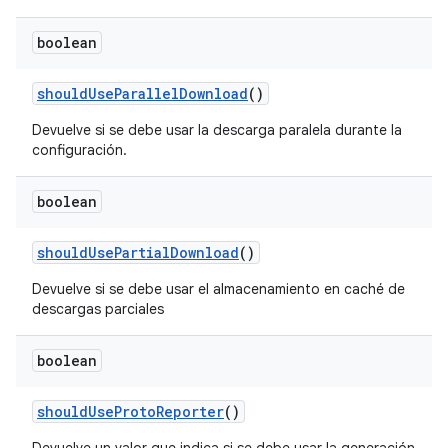
boolean
should
Use
Parallel
Download
()
Devuelve si se debe usar la descarga paralela durante la
configuración.
boolean
should
Use
Partial
Download
()
Devuelve si se debe usar el almacenamiento en caché de
descargas parciales
boolean
should
Use
Proto
Reporter
()