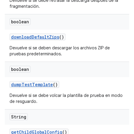
Devuelve si se debe retrasar la descarga después de la
fragmentación.
boolean
download
Default
Zips
()
Devuelve si se deben descargar los archivos ZIP de
pruebas predeterminados.
boolean
dump
Test
Template
()
Devuelve si se debe volcar la plantilla de prueba en modo
de resguardo.
String
get
Child
Global
Config
()