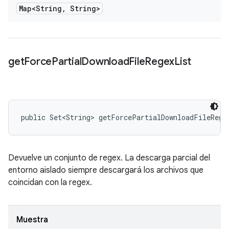
Map<String
,
String>
get
Force
Partial
Download
File
Regex
List
public Set<String> getForcePartialDownloadFileRege
Devuelve un conjunto de regex. La descarga parcial del
entorno aislado siempre descargará los archivos que
coincidan con la regex.
Muestra