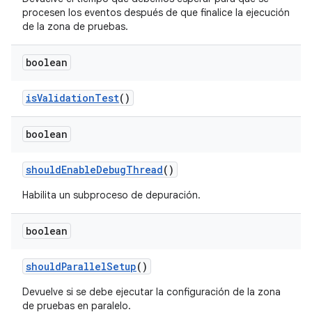
procesen los eventos después de que finalice la ejecución
de la zona de pruebas.
boolean
is
Validation
Test
()
boolean
should
Enable
Debug
Thread
()
Habilita un subproceso de depuración.
boolean
should
Parallel
Setup
()
Devuelve si se debe ejecutar la configuración de la zona
de pruebas en paralelo.