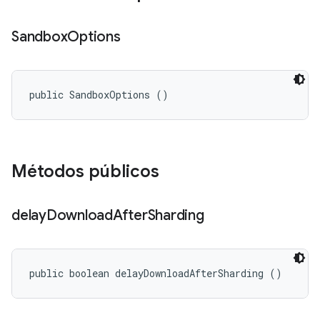
Sandbox
Options
public SandboxOptions ()
Métodos públicos
delay
Download
After
Sharding
public boolean delayDownloadAfterSharding ()