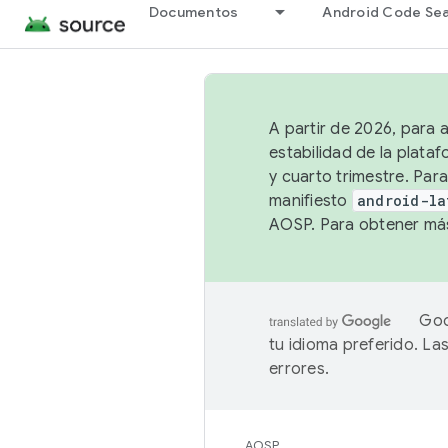
Documentos
Android Code Se
A partir de 2026, para 
estabilidad de la plata
y cuarto trimestre. Para
manifiesto
android-la
AOSP. Para obtener más
Goo
tu idioma preferido. L
errores.
AOSP