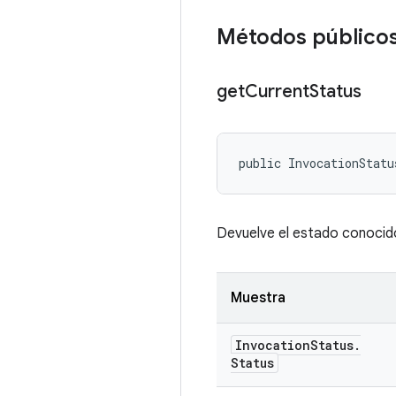
Métodos público
get
Current
Status
public InvocationStatu
Devuelve el estado conocido
Muestra
Invocation
Status
.
Status