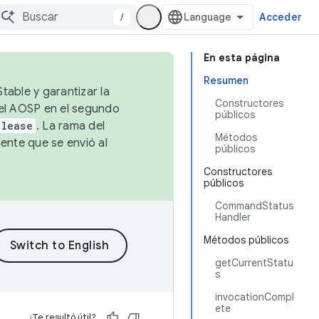
/
Acceder
En esta página
Resumen
table y garantizar la
Constructores
 el AOSP en el segundo
públicos
elease
. La rama del
Métodos
ente que se envió al
públicos
Constructores
públicos
CommandStatus
Handler
Métodos públicos
getCurrentStatu
s
invocationCompl
ete
¿Te resultó útil?