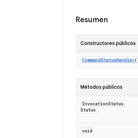
Resumen
Constructores públicos
Command
Status
Handler
(
Métodos públicos
Invocation
Status
.
Status
void