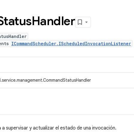
Status
Handler
atusHandler
ents
ICommandScheduler.IScheduledInvocationListener
d.service.management.CommandStatusHandler
a supervisar y actualizar el estado de una invocación.