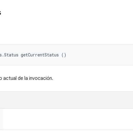
s
s.Status getCurrentStatus ()
 actual de la invocación.