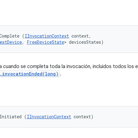
Complete (
IInvocationContext
 context, 

estDevice
, 
FreeDeviceState
> devicesStates)
a cuando se completa toda la invocación, incluidos todos los 
r.invocationEnded(long)
.
Initiated (
IInvocationContext
 context)