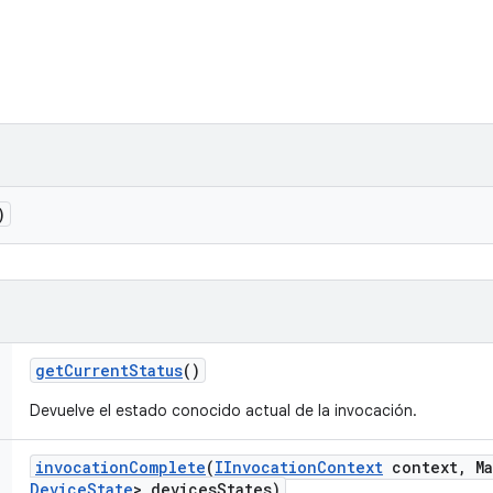
)
get
Current
Status
()
Devuelve el estado conocido actual de la invocación.
invocation
Complete
(
IInvocation
Context
context
,
Ma
Device
State
> devices
States)