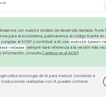
arch
alinearnos con nuestro modelo de desarrollo llamado Trunk S
forma para el ecosistema, publicaremos el código fuente en
 compilar el AOSP y contribuir a él, usa
android-latest-r
test-release
siempre hará referencia a la versión más reci
 información, consulta
Cambios en el AOSP
.
gle utiliza tecnología de IA para traducir contenido a
as traducciones realizadas con IA pueden contener