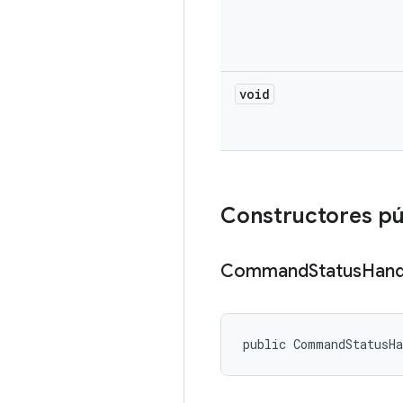
void
Constructores pú
Command
Status
Hand
public CommandStatusH