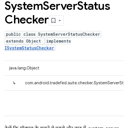
System
Server
Status
Checker
public class SystemServerStatusChecker
extends Object
implements
ISystemStatusChecker
java.lang.Object
↳
com.android.tradefed.suite.checker.SystemServerSta