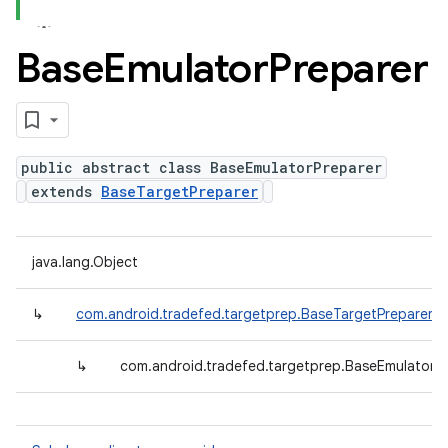
Base
Emulator
Preparer
public abstract class BaseEmulatorPreparer
extends
BaseTargetPreparer
java.lang.Object
↳
com.android.tradefed.targetprep.BaseTargetPreparer
↳
com.android.tradefed.targetprep.BaseEmulatorP