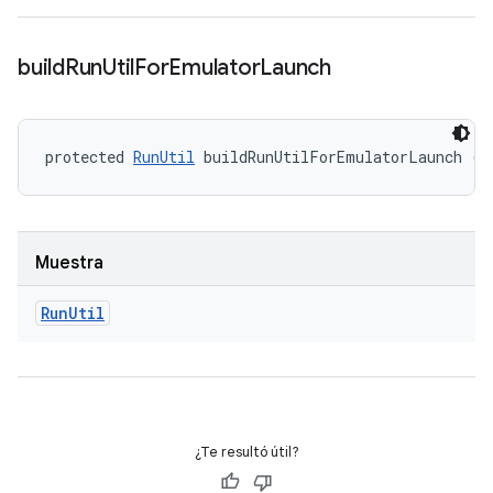
build
Run
Util
For
Emulator
Launch
protected 
RunUtil
 buildRunUtilForEmulatorLaunch ()
Muestra
Run
Util
¿Te resultó útil?