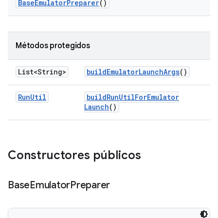
Base
Emulator
Preparer
()
Métodos protegidos
List<String>
build
Emulator
Launch
Args
()
Run
Util
build
Run
Util
For
Emulator
Launch
()
Constructores públicos
Base
Emulator
Preparer