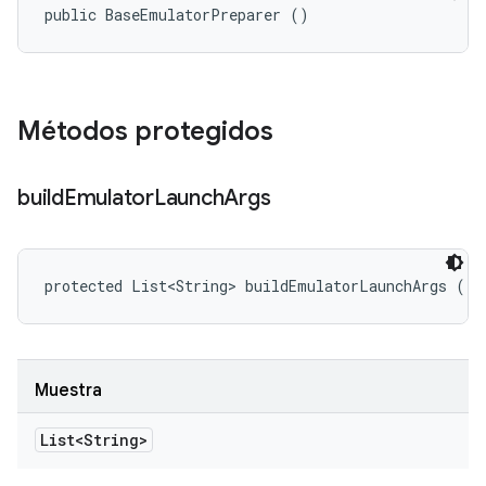
public BaseEmulatorPreparer ()
Métodos protegidos
build
Emulator
Launch
Args
protected List<String> buildEmulatorLaunchArgs ()
Muestra
List<String>