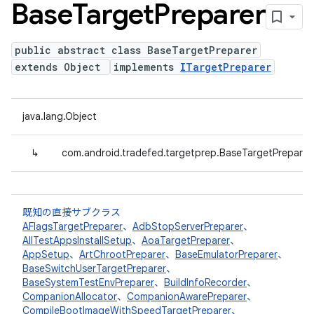
Base
Target
Preparer
public abstract class BaseTargetPreparer
extends Object
implements
ITargetPreparer
java.lang.Object
↳
com.android.tradefed.targetprep.BaseTargetPreparer
既知の直接サブクラス
AFlagsTargetPreparer
、
AdbStopServerPreparer
、
AllTestAppsInstallSetup
、
AoaTargetPreparer
、
AppSetup
、
ArtChrootPreparer
、
BaseEmulatorPreparer
、
BaseSwitchUserTargetPreparer
、
BaseSystemTestEnvPreparer
、
BuildInfoRecorder
、
CompanionAllocator
、
CompanionAwarePreparer
、
CompileBootImageWithSpeedTargetPreparer
、