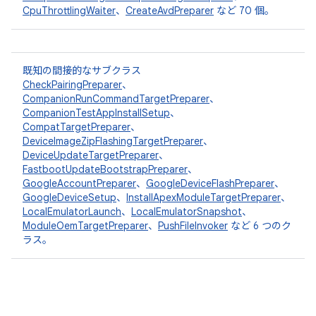
CpuThrottlingWaiter
、
CreateAvdPreparer
など 70 個。
既知の間接的なサブクラス
CheckPairingPreparer
、
CompanionRunCommandTargetPreparer
、
CompanionTestAppInstallSetup
、
CompatTargetPreparer
、
DeviceImageZipFlashingTargetPreparer
、
DeviceUpdateTargetPreparer
、
FastbootUpdateBootstrapPreparer
、
GoogleAccountPreparer
、
GoogleDeviceFlashPreparer
、
GoogleDeviceSetup
、
InstallApexModuleTargetPreparer
、
LocalEmulatorLaunch
、
LocalEmulatorSnapshot
、
ModuleOemTargetPreparer
、
PushFileInvoker
など 6 つのク
ラス。