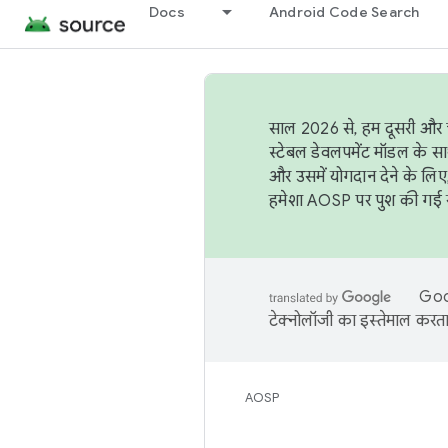
Docs
Android Code Search
साल 2026 से, हम दूसरी और च
स्टेबल डेवलपमेंट मॉडल के सा
और उसमें योगदान देने के लिए
हमेशा AOSP पर पुश की गई सब
Goog
टेक्नोलॉजी का इस्तेमाल करता 
AOSP