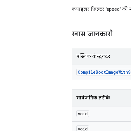
कंपाइलर फ़िल्टर 'speed' की म
खास जानकारी
पब्लिक कंस्ट्रक्टर
Compile
Boot
Image
With
S
सार्वजनिक तरीके
void
void