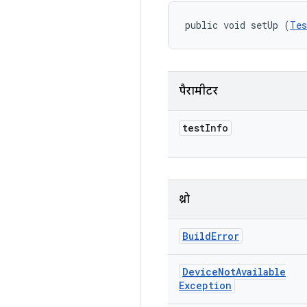
public void setUp (
Tes
पैरामीटर
test
Info
थ्रो
Build
Error
Device
Not
Available
Exception