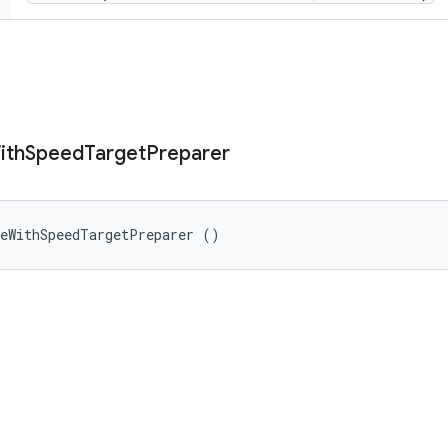
ith
Speed
Target
Preparer
geWithSpeedTargetPreparer ()