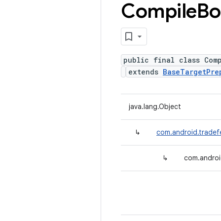
Compile
Bo
public final class Com
extends
BaseTargetPre
java.lang.Object
↳
com.android.tradef
↳
com.androi