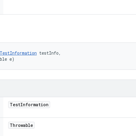
TestInformation
 testInfo, 

ble e)
Test
Information
Throwable