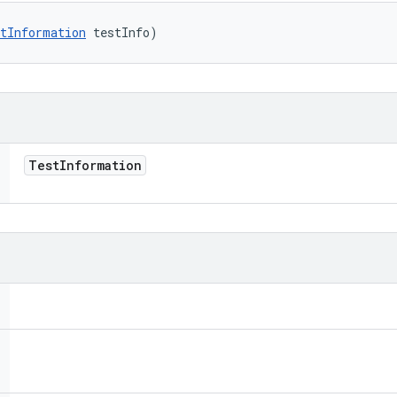
tInformation
 testInfo)
Test
Information