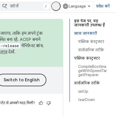
/
प्रवेश करें
इस पेज पर, यह
जानकारी उपलब्ध है
जाएगा, ताकि हम अपने ट्रंक
खास जानकारी
स्थिर बना रहे. AOSP बनाने
पब्लिक कंस्ट्रक्टर
t-release
मेनिफ़ेस्ट ब्रांच,
सार्वजनिक तरीके
दलाव
देखें.
पब्लिक कंस्ट्रक्टर
CompileBootIma
geWithSpeedTar
getPreparer
सार्वजनिक तरीके
setUp
tearDown
न्टेंट से आपको मदद मिली?