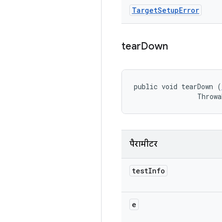
Target
Setup
Error
tear
Down
public void tearDown (
                Throwa
पैरामीटर
test
Info
e