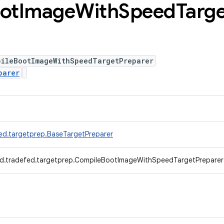
ot
Image
With
Speed
Targ
pileBootImageWithSpeedTargetPreparer
parer
ed.targetprep.BaseTargetPreparer
d.tradefed.targetprep.CompileBootImageWithSpeedTargetPreparer