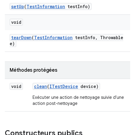
set
Up
(
Test
Information
test
Info)
void
tear
Down
(
Test
Information
test
Info
,
Throwable
e)
Méthodes protégées
void
clean
(
ITest
Device
device)
Exécuter une action de nettoyage suivie d'une
action post-nettoyage
Constructeurs publics