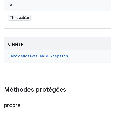
e
Throwable
Génère
Device
Not
Available
Exception
Méthodes protégées
propre