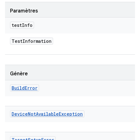
Paramètres
test
Info
Test
Information
Génère
Build
Error
Device
Not
Available
Exception
Target
Setup
Error