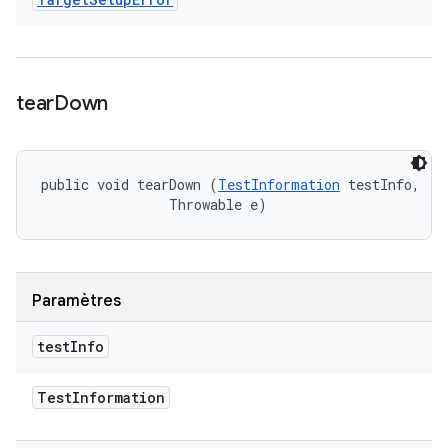
tear
Down
public void tearDown (
TestInformation
 testInfo, 

                Throwable e)
Paramètres
test
Info
Test
Information