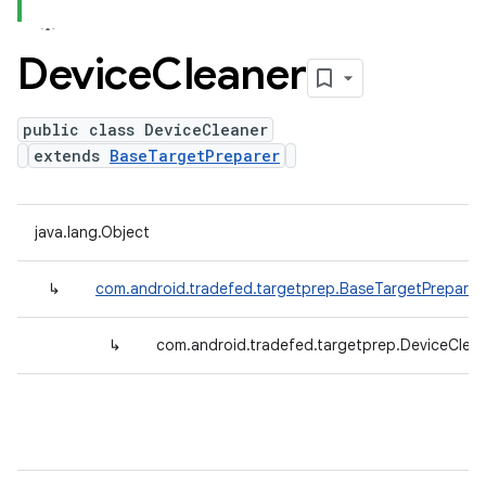
Device
Cleaner
public class DeviceCleaner
extends
BaseTargetPreparer
java.lang.Object
↳
com.android.tradefed.targetprep.BaseTargetPreparer
↳
com.android.tradefed.targetprep.DeviceClea