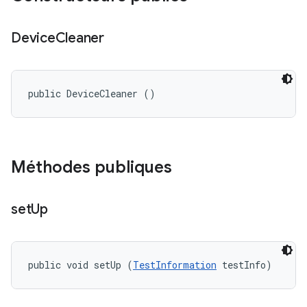
Device
Cleaner
public DeviceCleaner ()
Méthodes publiques
set
Up
public void setUp (
TestInformation
 testInfo)