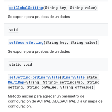
set
Global
Setting
(String key
,
String value)
Se expone para pruebas de unidades
void
set
Secure
Setting
(String key
,
String value)
Se expone para pruebas de unidades
static void
set
Setting
For
Binary
State
(
Binary
State
state
,
Multi
Map
<String
,
String> settings
Map
,
String
setting
,
String on
Value
,
String off
Value)
Método auxiliar para agregar un parámetro de
configuración de ACTIVADO/DESACTIVADO a un mapa de
configuración.