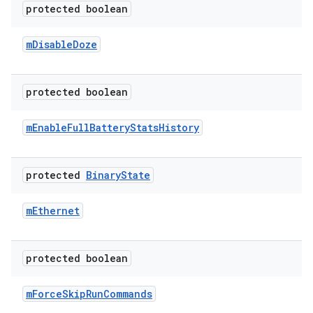
protected boolean
m
Disable
Doze
protected boolean
m
Enable
Full
Battery
Stats
History
protected
Binary
State
m
Ethernet
protected boolean
m
Force
Skip
Run
Commands