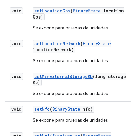
void
set
Location
Gps
(
Binary
State
location
Gps)
Se expone para pruebas de unidades
void
set
Location
Network
(
Binary
State
location
Network)
Se expone para pruebas de unidades
void
set
Min
External
Storage
Kb
(long storage
Kb)
Se expone para pruebas de unidades
void
set
Nfc
(
Binary
State
nfc)
Se expone para pruebas de unidades
void
set
Notification
Led
(
Binary
State