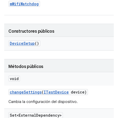
m
Wifi
Watchdog
Constructores públicos
Device
Setup
()
Métodos públicos
void
change
Settings
(
ITest
Device
device)
Cambia la configuración del dispositivo.
Set<External
Dependency>