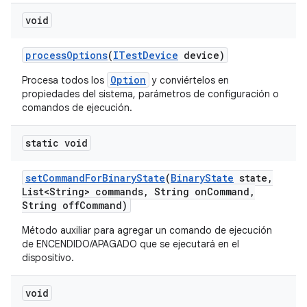
void
process
Options
(
ITest
Device
device)
Option
Procesa todos los
y conviértelos en
propiedades del sistema, parámetros de configuración o
comandos de ejecución.
static void
set
Command
For
Binary
State
(
Binary
State
state
,
List<String> commands
,
String on
Command
,
String off
Command)
Método auxiliar para agregar un comando de ejecución
de ENCENDIDO/APAGADO que se ejecutará en el
dispositivo.
void