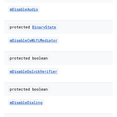
m
Disable
Audio
protected
Binary
State
m
Disable
Cw
Wifi
Mediator
protected boolean
m
Disable
Dalvik
Verifier
protected boolean
m
Disable
Dialing