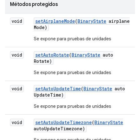
Métodos protegidos
void
set
Airplane
Mode
(
Binary
State
airplane
Mode)
Se expone para pruebas de unidades
void
set
Auto
Rotate
(
Binary
State
auto
Rotate)
Se expone para pruebas de unidades
void
set
Auto
Update
Time
(
Binary
State
auto
Update
Time)
Se expone para pruebas de unidades
void
set
Auto
Update
Timezone
(
Binary
State
auto
Update
Timezone)