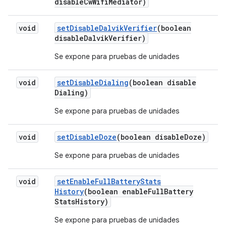
disable
Cw
Wifi
Mediator)
void
set
Disable
Dalvik
Verifier
(boolean
disable
Dalvik
Verifier)
Se expone para pruebas de unidades
void
set
Disable
Dialing
(boolean disable
Dialing)
Se expone para pruebas de unidades
void
set
Disable
Doze
(boolean disable
Doze)
Se expone para pruebas de unidades
void
set
Enable
Full
Battery
Stats
History
(boolean enable
Full
Battery
Stats
History)
Se expone para pruebas de unidades