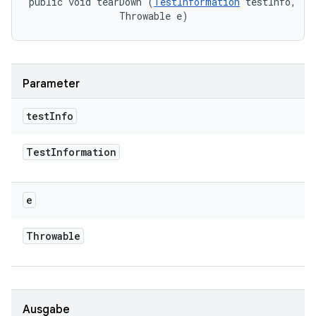
public void tearDown (
TestInformation
 testInfo, 

                Throwable e)
Parameter
test
Info
Test
Information
e
Throwable
Ausgabe