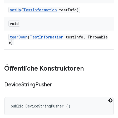
set
Up
(
Test
Information
test
Info)
void
tear
Down
(
Test
Information
test
Info
,
Throwable
e)
Öffentliche Konstruktoren
Device
String
Pusher
public DeviceStringPusher ()