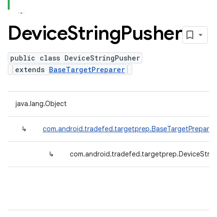
Device
String
Pusher
public class DeviceStringPusher
extends
BaseTargetPreparer
java.lang.Object
↳
com.android.tradefed.targetprep.BaseTargetPreparer
↳
com.android.tradefed.targetprep.DeviceStrin