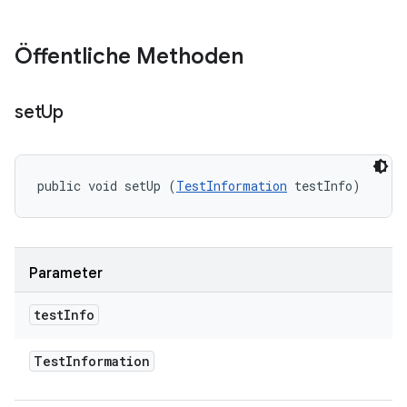
Öffentliche Methoden
set
Up
public void setUp (
TestInformation
 testInfo)
Parameter
test
Info
Test
Information