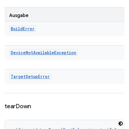
Ausgabe
Build
Error
Device
Not
Available
Exception
Target
Setup
Error
tear
Down