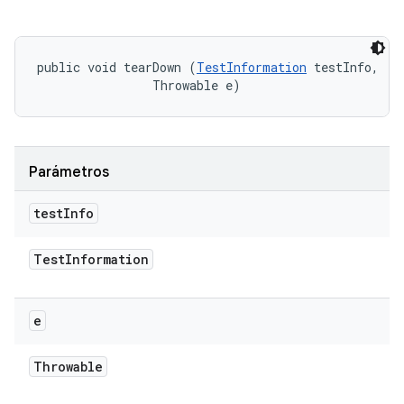
public void tearDown (
TestInformation
 testInfo, 

                Throwable e)
Parámetros
test
Info
Test
Information
e
Throwable