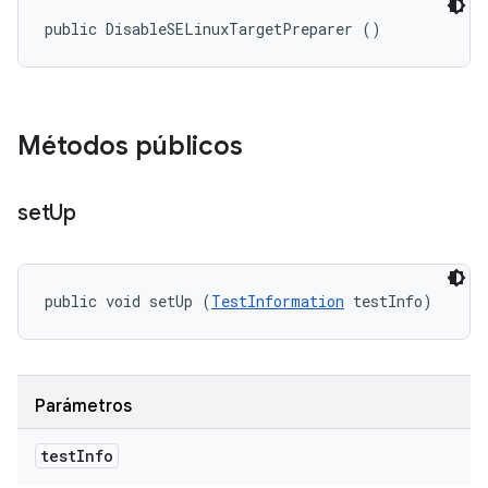
public DisableSELinuxTargetPreparer ()
Métodos públicos
set
Up
public void setUp (
TestInformation
 testInfo)
Parámetros
test
Info