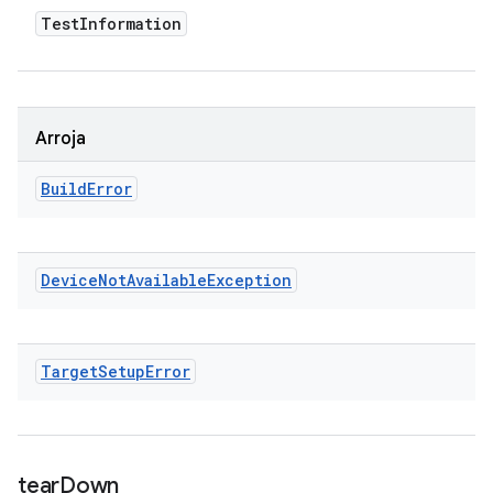
Test
Information
Arroja
Build
Error
Device
Not
Available
Exception
Target
Setup
Error
tear
Down