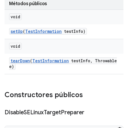
Métodos públicos
void
set
Up
(
Test
Information
test
Info)
void
tear
Down
(
Test
Information
test
Info
,
Throwable
e)
Constructores públicos
Disable
SELinux
Target
Preparer