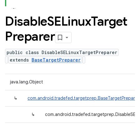
Disable
SELinux
Target
Preparer
public class DisableSELinuxTargetPreparer
extends
BaseTargetPreparer
java.lang.Object
↳
com.android.tradefed.targetprep.BaseTargetPreparer
↳
com.android.tradefed.targetprep.DisableSELi