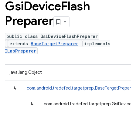
Gsi
Device
Flash
Preparer
public class GsiDeviceFlashPreparer
extends
BaseTargetPreparer
implements
ILabPreparer
java.lang.Object
↳
com.android.tradefed.targetprep.BaseTargetPreparer
↳
com.android.tradefed.targetprep.GsiDeviceFl