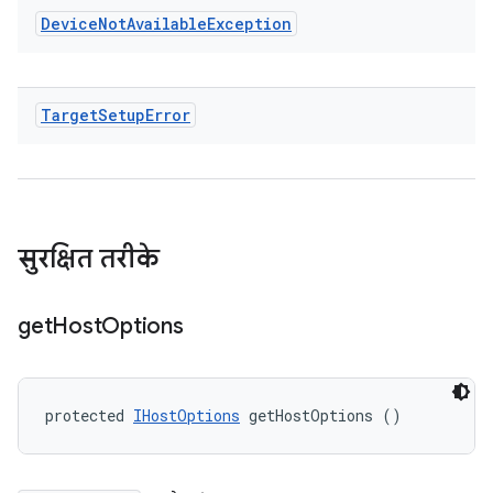
Device
Not
Available
Exception
Target
Setup
Error
सुरक्षित तरीके
get
Host
Options
protected 
IHostOptions
 getHostOptions ()