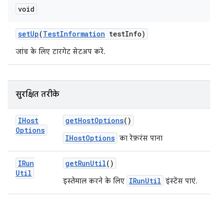
void
set
Up
(
Test
Information
test
Info)
जांच के लिए टारगेट सेटअप करें.
सुरक्षित तरीके
IHost
get
Host
Options
()
Options
IHostOptions
का रेफ़रंस पाना
IRun
get
Run
Util
()
Util
IRunUtil
इस्तेमाल करने के लिए
इंस्टेंस पाएं.