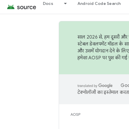
Docs
Android Code Search
साल 2026 से, हम दूसरी और च
स्टेबल डेवलपमेंट मॉडल के सा
और उसमें योगदान देने के लिए
हमेशा AOSP पर पुश की गई सब
Goog
टेक्नोलॉजी का इस्तेमाल करता 
AOSP