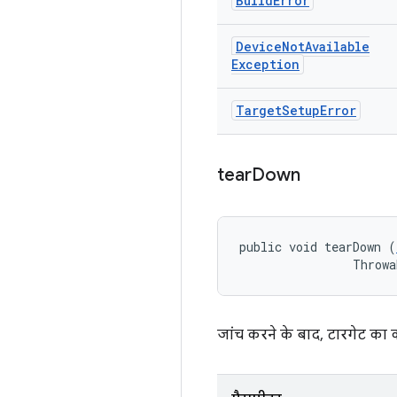
Build
Error
Device
Not
Available
Exception
Target
Setup
Error
tear
Down
public void tearDown (
                Throwa
जांच करने के बाद, टारगेट का 