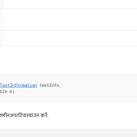
TestInformation
 testInfo, 

ble e)
क्लीनअप/टियरडाउन करें.