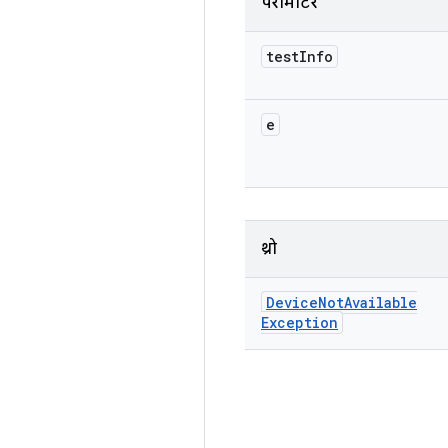
पैरामीटर
test
Info
e
थ्रो
Device
Not
Available
Exception