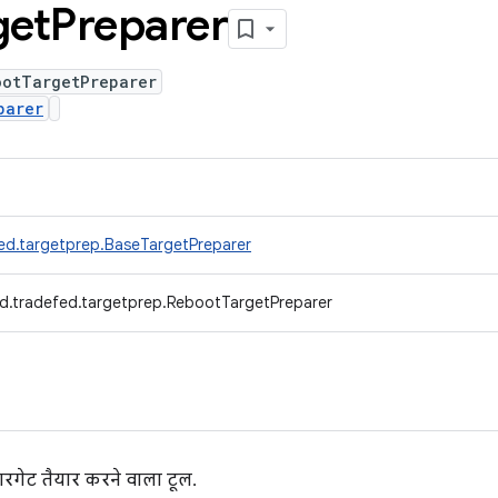
get
Preparer
ootTargetPreparer
parer
ed.targetprep.BaseTargetPreparer
d.tradefed.targetprep.RebootTargetPreparer
रगेट तैयार करने वाला टूल.