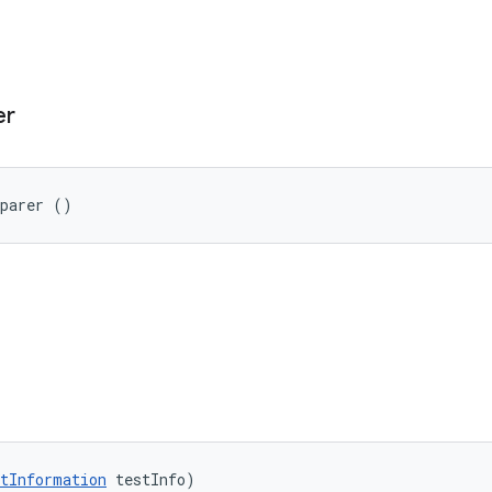
er
eparer ()
tInformation
 testInfo)