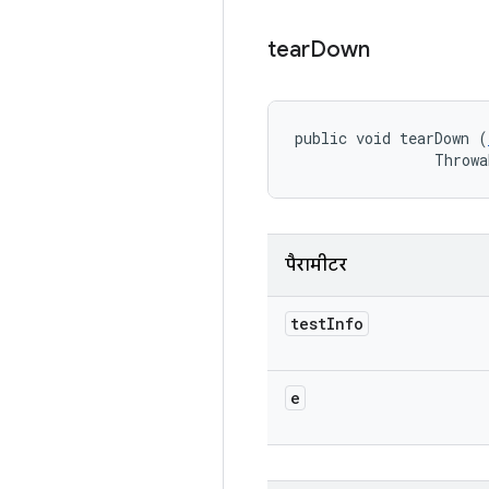
tear
Down
public void tearDown (
                Throwa
पैरामीटर
test
Info
e