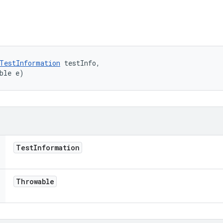
TestInformation
 testInfo, 

ble e)
Test
Information
Throwable