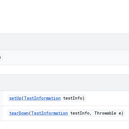
)
set
Up
(
Test
Information
test
Info)
tear
Down
(
Test
Information
test
Info
,
Throwable e)