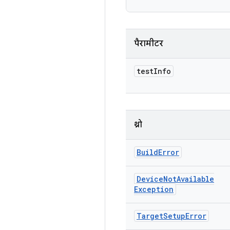
पैरामीटर
test
Info
थ्रो
Build
Error
Device
Not
Available
Exception
Target
Setup
Error