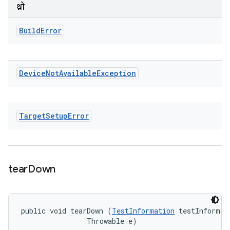
थ्रो
Build
Error
Device
Not
Available
Exception
Target
Setup
Error
tear
Down
public void tearDown (
TestInformation
 testInformati
                Throwable e)