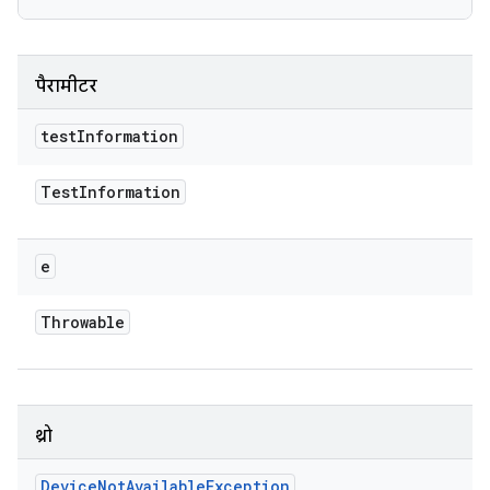
पैरामीटर
test
Information
Test
Information
e
Throwable
थ्रो
Device
Not
Available
Exception