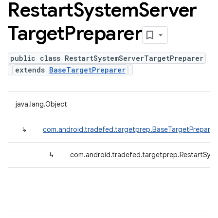
Restart
System
Server
Target
Preparer
public class RestartSystemServerTargetPreparer
extends
BaseTargetPreparer
java.lang.Object
↳
com.android.tradefed.targetprep.BaseTargetPreparer
↳
com.android.tradefed.targetprep.RestartSys