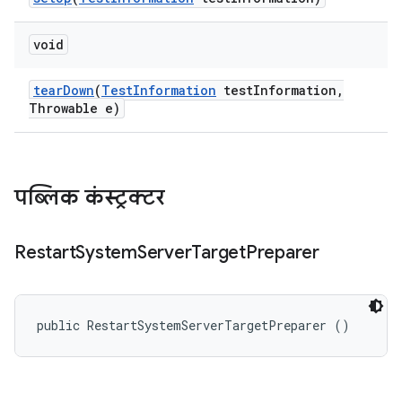
void
tear
Down
(
Test
Information
test
Information
,
Throwable e)
पब्लिक कंस्ट्रक्टर
Restart
System
Server
Target
Preparer
public RestartSystemServerTargetPreparer ()