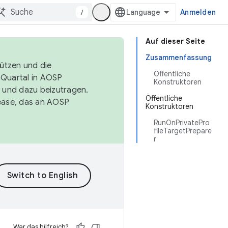
/
Anmelden
Auf dieser Seite
Zusammenfassung
tützen und die
Öffentliche
. Quartal in AOSP
Konstruktoren
 und dazu beizutragen.
Öffentliche
ease, das an AOSP
Konstruktoren
RunOnPrivatePro
fileTargetPrepare
r
War das hilfreich?