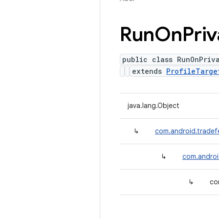
Run
On
Priv
public class RunOnPriv
extends
ProfileTarge
java.lang.Object
↳
com.android.tradef
↳
com.androi
↳
co