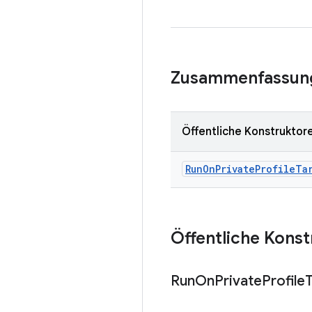
Zusammenfassun
Öffentliche Konstruktor
Run
On
Private
Profile
Ta
Öffentliche Kons
Run
On
Private
Profile