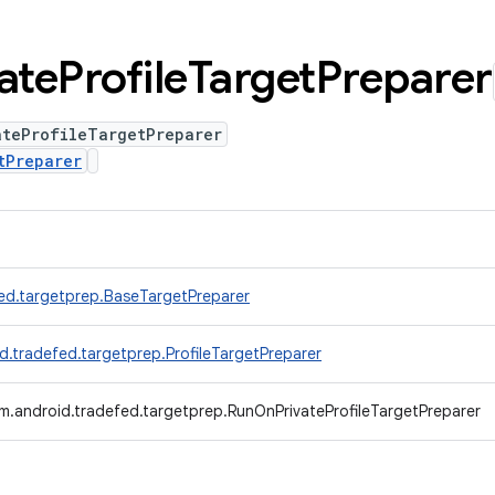
ate
Profile
Target
Preparer
ateProfileTargetPreparer
tPreparer
ed.targetprep.BaseTargetPreparer
d.tradefed.targetprep.ProfileTargetPreparer
m.android.tradefed.targetprep.RunOnPrivateProfileTargetPreparer