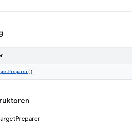
g
en
rget
Preparer
()
truktoren
Target
Preparer