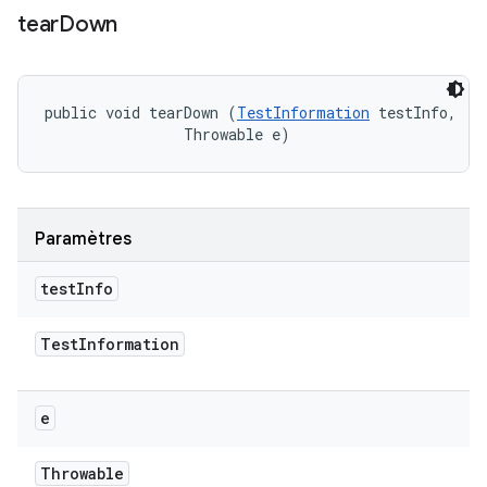
tear
Down
public void tearDown (
TestInformation
 testInfo, 

                Throwable e)
Paramètres
test
Info
Test
Information
e
Throwable