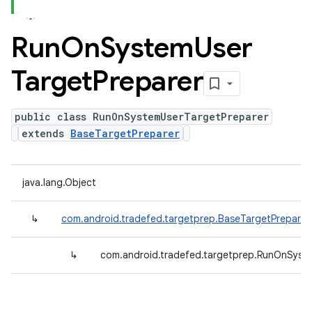
Run
On
System
User
Target
Preparer
public class RunOnSystemUserTargetPreparer
extends
BaseTargetPreparer
java.lang.Object
↳
com.android.tradefed.targetprep.BaseTargetPreparer
↳
com.android.tradefed.targetprep.RunOnSyst