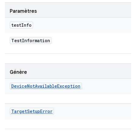
Paramètres
test
Info
Test
Information
Génère
Device
Not
Available
Exception
Target
Setup
Error