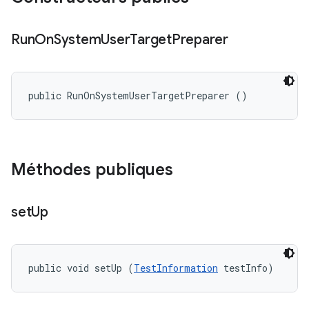
Run
On
System
User
Target
Preparer
public RunOnSystemUserTargetPreparer ()
Méthodes publiques
set
Up
public void setUp (
TestInformation
 testInfo)