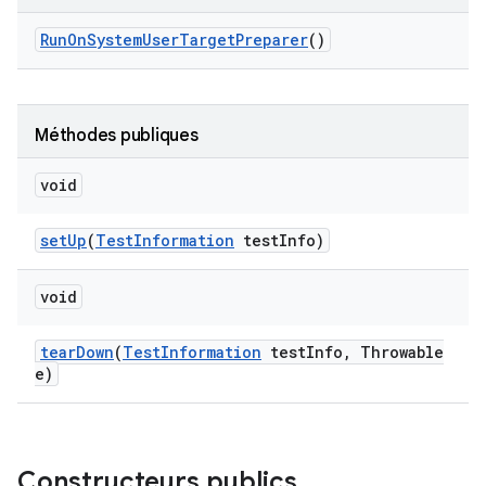
Run
On
System
User
Target
Preparer
()
Méthodes publiques
void
set
Up
(
Test
Information
test
Info)
void
tear
Down
(
Test
Information
test
Info
,
Throwable
e)
Constructeurs publics