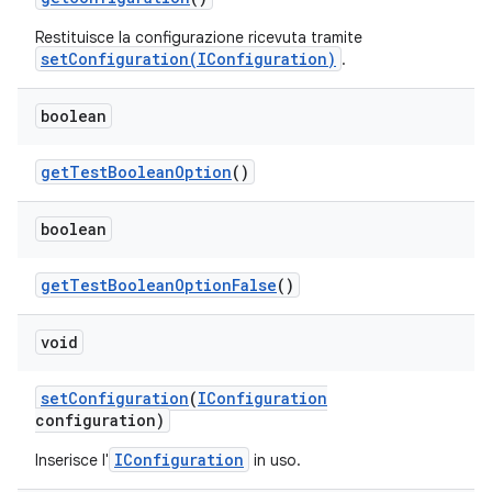
Restituisce la configurazione ricevuta tramite
setConfiguration(IConfiguration)
.
boolean
get
Test
Boolean
Option
()
boolean
get
Test
Boolean
Option
False
()
void
set
Configuration
(
IConfiguration
configuration)
IConfiguration
Inserisce l'
in uso.