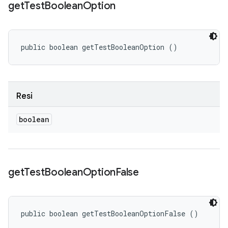
get
Test
Boolean
Option
public boolean getTestBooleanOption ()
Resi
boolean
get
Test
Boolean
Option
False
public boolean getTestBooleanOptionFalse ()