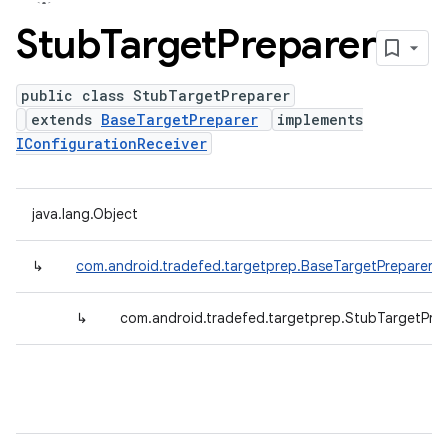
Stub
Target
Preparer
public class StubTargetPreparer
extends
BaseTargetPreparer
implements
IConfigurationReceiver
java.lang.Object
↳
com.android.tradefed.targetprep.BaseTargetPreparer
↳
com.android.tradefed.targetprep.StubTargetPre