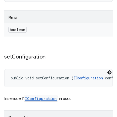
Resi
boolean
set
Configuration
public void setConfiguration (
IConfiguration
 confi
Inserisce l'
IConfiguration
in uso.