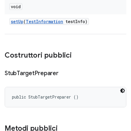
void
set
Up
(
Test
Information
test
Info)
Costruttori pubblici
Stub
Target
Preparer
public StubTargetPreparer ()
Metodi pubblici