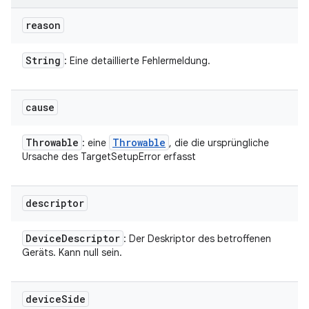
reason
String
: Eine detaillierte Fehlermeldung.
cause
Throwable
Throwable
: eine
, die die ursprüngliche
Ursache des TargetSetupError erfasst
descriptor
Device
Descriptor
: Der Deskriptor des betroffenen
Geräts. Kann null sein.
device
Side