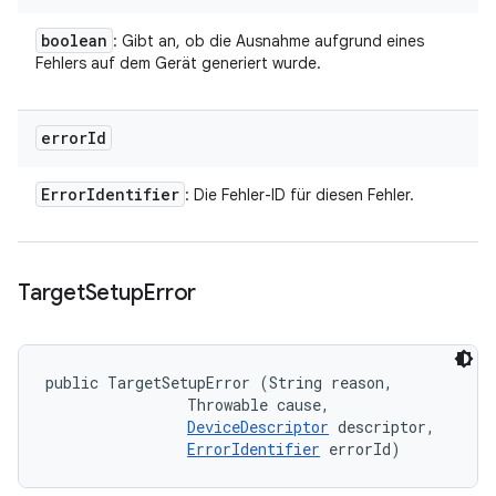
boolean
: Gibt an, ob die Ausnahme aufgrund eines
Fehlers auf dem Gerät generiert wurde.
error
Id
Error
Identifier
: Die Fehler-ID für diesen Fehler.
Target
Setup
Error
public TargetSetupError (String reason, 

                Throwable cause, 

DeviceDescriptor
 descriptor, 

ErrorIdentifier
 errorId)