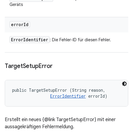
Geräts
error
Id
Error
Identifier
: Die Fehler-ID für diesen Fehler.
Target
Setup
Error
public TargetSetupError (String reason, 

ErrorIdentifier
 errorId)
Erstellt ein neues {@link TargetSetupError} mit einer
aussagekräftigen Fehlermeldung.