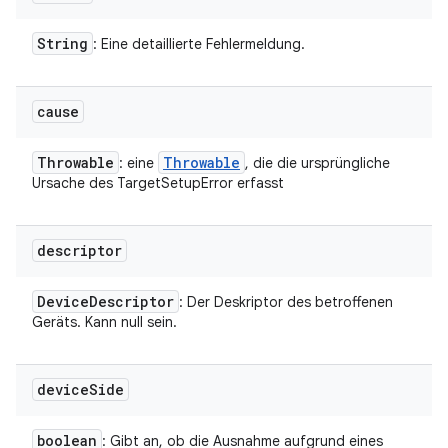
String
: Eine detaillierte Fehlermeldung.
cause
Throwable
Throwable
: eine
, die die ursprüngliche
Ursache des TargetSetupError erfasst
descriptor
Device
Descriptor
: Der Deskriptor des betroffenen
Geräts. Kann null sein.
device
Side
boolean
: Gibt an, ob die Ausnahme aufgrund eines