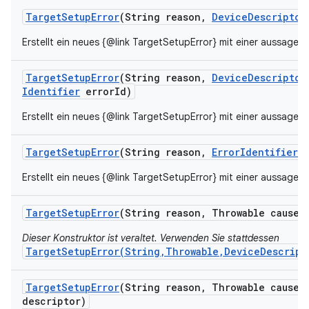
Target
Setup
Error
(String reason
,
Device
Descriptor
Erstellt ein neues {@link TargetSetupError} mit einer aussagek
Target
Setup
Error
(String reason
,
Device
Descriptor
Identifier
error
Id)
Erstellt ein neues {@link TargetSetupError} mit einer aussagek
Target
Setup
Error
(String reason
,
Error
Identifier
e
Erstellt ein neues {@link TargetSetupError} mit einer aussagek
Target
Setup
Error
(String reason
,
Throwable cause)
Dieser Konstruktor ist veraltet. Verwenden Sie stattdessen
TargetSetupError(String,Throwable,DeviceDescript
Target
Setup
Error
(String reason
,
Throwable cause
,
descriptor)