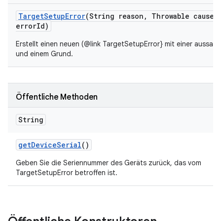
Target
Setup
Error
(String reason
,
Throwable cause
,
error
Id)
Erstellt einen neuen (@link TargetSetupError} mit einer aussag
und einem Grund.
Öffentliche Methoden
String
get
Device
Serial
()
Geben Sie die Seriennummer des Geräts zurück, das vom
TargetSetupError betroffen ist.