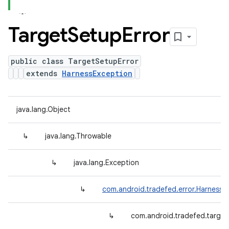
Target
Setup
Error
public class TargetSetupError
extends
HarnessException
java.lang.Object
↳
java.lang.Throwable
↳
java.lang.Exception
↳
com.android.tradefed.error.HarnessE
↳
com.android.tradefed.target