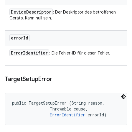
Device
Descriptor
: Der Deskriptor des betroffenen
Geräts. Kann null sein.
error
Id
Error
Identifier
: Die Fehler-ID für diesen Fehler.
Target
Setup
Error
public TargetSetupError (String reason, 

                Throwable cause, 

ErrorIdentifier
 errorId)