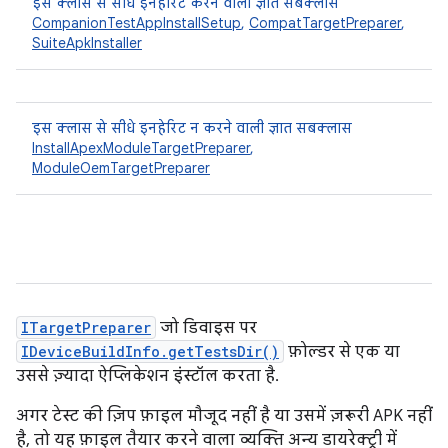
इस क्लास से सीधे इनहेरिट करने वाली ज्ञात सबक्लास
CompanionTestAppInstallSetup
,
CompatTargetPreparer
,
SuiteApkInstaller
इस क्लास से सीधे इनहेरिट न करने वाली ज्ञात सबक्लास
InstallApexModuleTargetPreparer
,
ModuleOemTargetPreparer
ITargetPreparer
जो डिवाइस पर
IDeviceBuildInfo.getTestsDir()
फ़ोल्डर से एक या
उससे ज़्यादा ऐप्लिकेशन इंस्टॉल करता है.
अगर टेस्ट की ज़िप फ़ाइल मौजूद नहीं है या उसमें ज़रूरी APK नहीं
है, तो यह फ़ाइल तैयार करने वाला व्यक्ति अन्य डायरेक्ट्री में