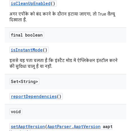
is
Clean
Up
Enabled
()
अगर एपीके को बंद करने के दौरान हटाया जाएगा, तो True वैल्यू
दिखाता है.
final boolean
is
Instant
Mode
()
इससे यह पता चलता है कि इंस्टैंट मोड में ऐप्लिकेशन इंस्टॉल करने
की सुविधा चालू है या नहीं.
Set<String>
report
Dependencies
()
void
set
Aapt
Version
(
Aapt
Parser
.
Aapt
Version
aapt