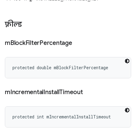
फ़ील्ड
m
Block
Filter
Percentage
protected double mBlockFilterPercentage
m
Incremental
Install
Timeout
protected int mIncrementalInstallTimeout