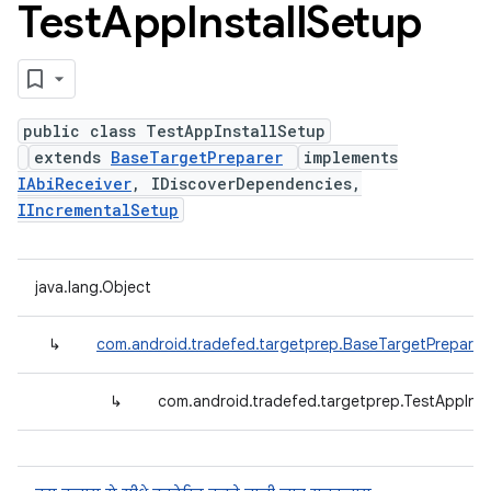
Test
App
Install
Setup
public class TestAppInstallSetup
extends
BaseTargetPreparer
implements
IAbiReceiver
, IDiscoverDependencies,
IIncrementalSetup
java.lang.Object
↳
com.android.tradefed.targetprep.BaseTargetPreparer
↳
com.android.tradefed.targetprep.TestAppInst