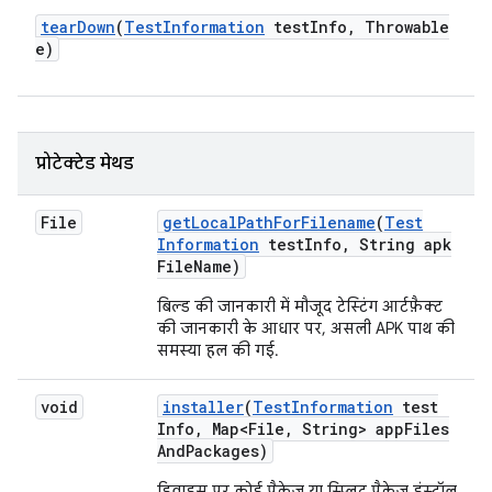
tear
Down
(
Test
Information
test
Info
,
Throwable
e)
प्रोटेक्टेड मेथड
File
get
Local
Path
For
Filename
(
Test
Information
test
Info
,
String apk
File
Name)
बिल्ड की जानकारी में मौजूद टेस्टिंग आर्टफ़ैक्ट
की जानकारी के आधार पर, असली APK पाथ की
समस्या हल की गई.
void
installer
(
Test
Information
test
Info
,
Map<File
,
String> app
Files
And
Packages)
डिवाइस पर कोई पैकेज या स्प्लिट पैकेज इंस्टॉल