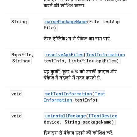
करने की कोशिश करना.
String
parse
Package
Name
(File test
App
File)
टेस्ट ऐप्लिकेशन से पैकेज का नाम पाएं.
Map<File
,
resolve
Apk
Files
(
Test
Information
String>
test
Info
,
List<File> apk
Files)
यह कुकी, कुछ APK को उनकी फ़ाइल और
पैकेज में बदलने में मदद करती है.
void
set
Test
Information
(
Test
Information
test
Info)
void
uninstall
Package
(
ITest
Device
device
,
String package
Name)
डिवाइस से पैकेज हटाने की कोशिश करें.