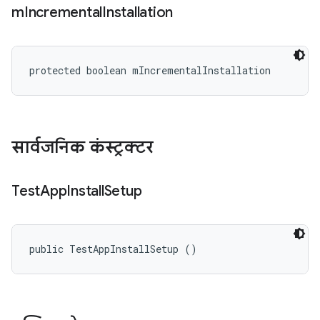
m
Incremental
Installation
protected boolean mIncrementalInstallation
सार्वजनिक कंस्ट्रक्टर
Test
App
Install
Setup
public TestAppInstallSetup ()