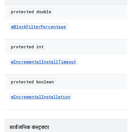
protected double
m
Block
Filter
Percentage
protected int
m
Incremental
Install
Timeout
protected boolean
m
Incremental
Installation
सार्वजनिक कंस्ट्रक्टर