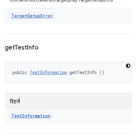
com.android.tradefed.targetprep.TargetSetupError
Target
Setup
Error
get
Test
Info
public 
TestInformation
 getTestInfo ()
रिटर्न
Test
Information