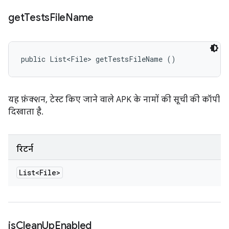
get
Tests
File
Name
public List<File> getTestsFileName ()
यह फ़ंक्शन, टेस्ट किए जाने वाले APK के नामों की सूची की कॉपी
दिखाता है.
रिटर्न
List<File>
is
Clean
Up
Enabled