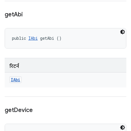
get
Abi
public 
IAbi
 getAbi ()
रिटर्न
IAbi
get
Device