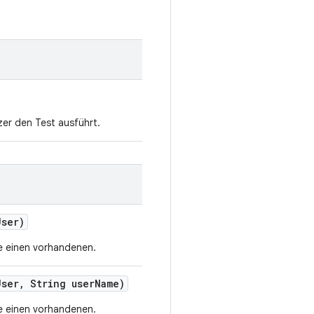
er den Test ausführt.
User)
e einen vorhandenen.
User
,
String user
Name)
e einen vorhandenen.