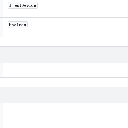
ITest
Device
boolean