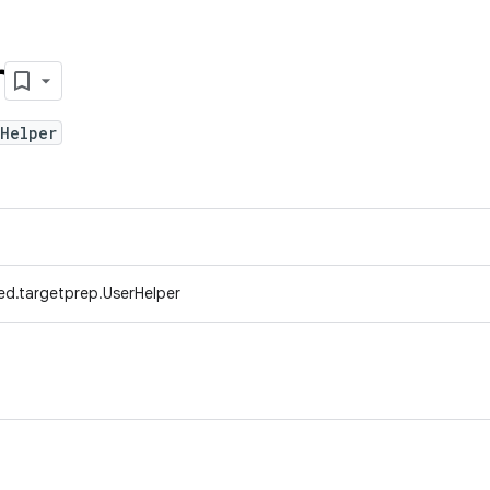
r
rHelper
ed.targetprep.UserHelper