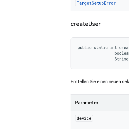
Target
Setup
Error
create
User
public static int crea
                boolea
                String
Erstellen Sie einen neuen s
Parameter
device