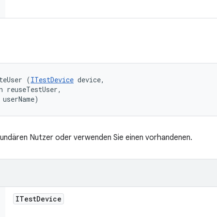
teUser (
ITestDevice
 device, 

n reuseTestUser, 

 userName)
ekundären Nutzer oder verwenden Sie einen vorhandenen.
ITest
Device