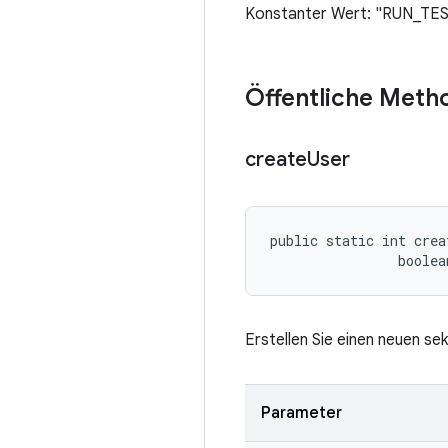
Konstanter Wert: "RUN_TE
Öffentliche Meth
create
User
public static int crea
                boolea
Erstellen Sie einen neuen s
Parameter