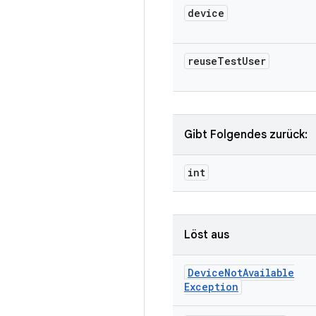
device
reuse
Test
User
Gibt Folgendes zurück:
int
Löst aus
Device
Not
Available
Exception