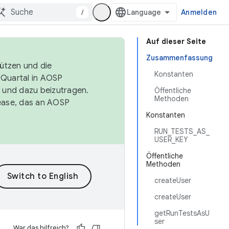
/
Anmelden
Auf dieser Seite
Zusammenfassung
tützen und die
Konstanten
. Quartal in AOSP
 und dazu beizutragen.
Öffentliche
Methoden
ease, das an AOSP
Konstanten
RUN_TESTS_AS_
USER_KEY
Öffentliche
Methoden
createUser
createUser
getRunTestsAsU
ser
War das hilfreich?