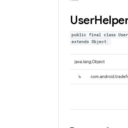
User
Helpe
public final class Use
extends Object
java.lang.Object
↳
com.android.tradef