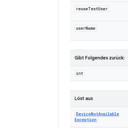
reuse
Test
User
user
Name
Gibt Folgendes zurück:
int
Löst aus
Device
Not
Available
Exception