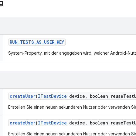
g
RUN
_
TESTS
_
AS
_
USER
_
KEY
System-Property, mit der angegeben wird, welcher Android-Nutz
create
User
(
ITest
Device
device
,
boolean reuse
Test
Erstellen Sie einen neuen sekundären Nutzer oder verwenden Si
create
User
(
ITest
Device
device
,
boolean reuse
Test
Erstellen Sie einen neuen sekundären Nutzer oder verwenden Si