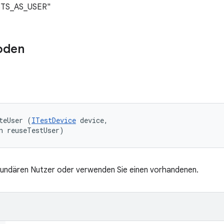
STS_AS_USER"
oden
teUser (
ITestDevice
 device, 

n reuseTestUser)
ekundären Nutzer oder verwenden Sie einen vorhandenen.