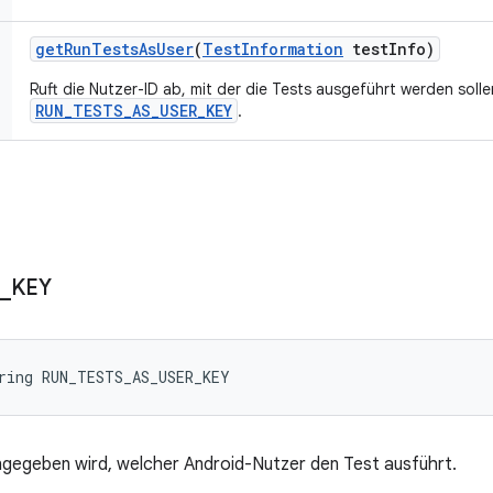
get
Run
Tests
As
User
(
Test
Information
test
Info)
Ruft die Nutzer-ID ab, mit der die Tests ausgeführt werden solle
RUN_TESTS_AS_USER_KEY
.
_
KEY
ring RUN_TESTS_AS_USER_KEY
ngegeben wird, welcher Android-Nutzer den Test ausführt.