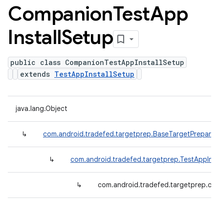
Companion
Test
App
Install
Setup
public class CompanionTestAppInstallSetup
extends
TestAppInstallSetup
java.lang.Object
↳
com.android.tradefed.targetprep.BaseTargetPreparer
↳
com.android.tradefed.targetprep.TestAppInst
↳
com.android.tradefed.targetprep.co