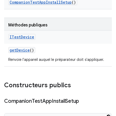
Companion
Test
App
Install
Setup
()
Méthodes publiques
ITest
Device
get
Device
()
Renvoie l'appareil auquel le préparateur doit s'appliquer.
Constructeurs publics
Companion
Test
App
Install
Setup