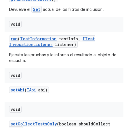
Set
Devuelve el
actual de los filtros de inclusión.
void
run
(
Test
Information
test
Info
,
ITest
Invocation
Listener
listener)
Ejecuta las pruebas y le informa el resultado al objeto de
escucha.
void
set
Abi
(
IAbi
abi)
void
set
Collect
Tests
Only
(boolean should
Collect