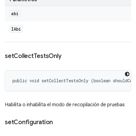
abi
IAbi
set
Collect
Tests
Only
public void setCollectTestsOnly (boolean shouldCol
Habilita o inhabilita el modo de recopilación de pruebas
set
Configuration