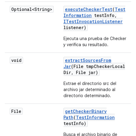
Optional<String>
execute
Checker
Test
(
Test
Information
test
Info
,
ITest
Invocation
Listener
listener)
Ejecuta una prueba de Checker
y verifica su resultado.
void
extract
Sources
From
Jar
(File tmp
Checker
Local
Dir
,
File jar)
Extrae el directorio src del
archivo jar determinado al
directorio determinado.
File
get
Checker
Binary
Path
(
Test
Information
test
Info)
Busca el archivo binario de