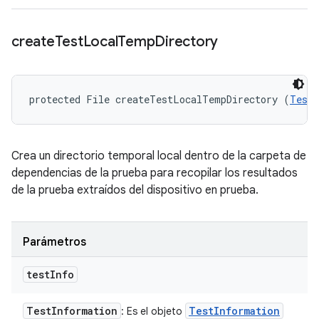
create
Test
Local
Temp
Directory
protected File createTestLocalTempDirectory (
TestI
Crea un directorio temporal local dentro de la carpeta de
dependencias de la prueba para recopilar los resultados
de la prueba extraídos del dispositivo en prueba.
Parámetros
test
Info
Test
Information
Test
Information
: Es el objeto