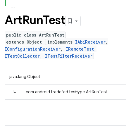
Art
Run
Test
public class ArtRunTest
extends Object
implements
IAbiReceiver
,
IConfigurationReceiver
,
IRemoteTest
,
ITestCollector
,
ITestFilterReceiver
java.lang.Object
↳
com.android.tradefed.testtype.ArtRunTest