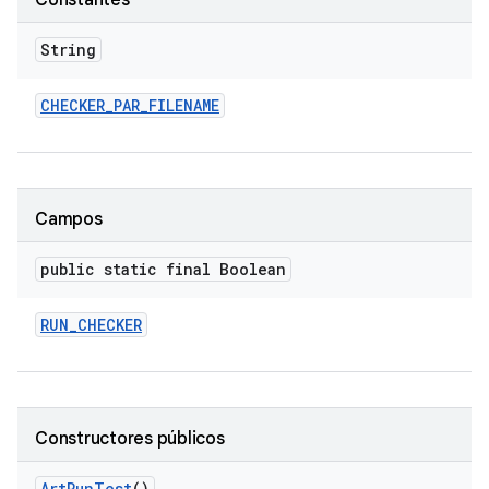
Constantes
String
CHECKER
_
PAR
_
FILENAME
Campos
public static final Boolean
RUN
_
CHECKER
Constructores públicos
Art
Run
Test
()