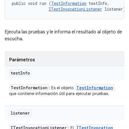
public void run (
TestInformation
 testInfo, 

ITestInvocationListener
 listener)
Ejecuta las pruebas y le informa el resultado al objeto de
escucha.
Parámetros
test
Info
Test
Information
Test
Information
: Es el objeto
que contiene información útil para ejecutar pruebas.
listener
ITest
Invocation
Listener
ITest
Invocation
: El