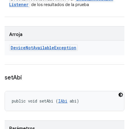
Listener
de los resultados de la prueba
Arroja
Device
Not
Available
Exception
set
Abi
public void setAbi (
IAbi
 abi)
Parámetros