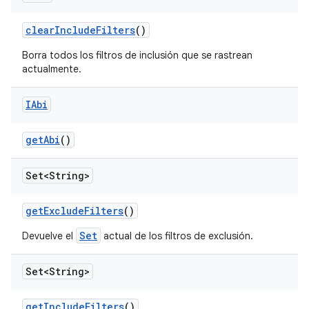
clear
Include
Filters
()
Borra todos los filtros de inclusión que se rastrean
actualmente.
IAbi
get
Abi
()
Set<String>
get
Exclude
Filters
()
Set
Devuelve el
actual de los filtros de exclusión.
Set<String>
get
Include
Filters
()