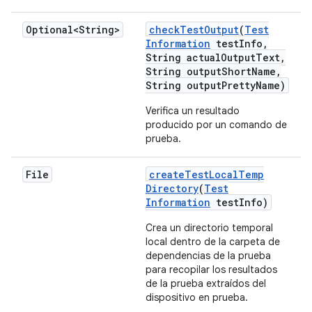
Optional<String>
check
Test
Output
(
Test
Information
test
Info
,
String actual
Output
Text
,
String output
Short
Name
,
String output
Pretty
Name)
Verifica un resultado
producido por un comando de
prueba.
File
create
Test
Local
Temp
Directory
(
Test
Information
test
Info)
Crea un directorio temporal
local dentro de la carpeta de
dependencias de la prueba
para recopilar los resultados
de la prueba extraídos del
dispositivo en prueba.