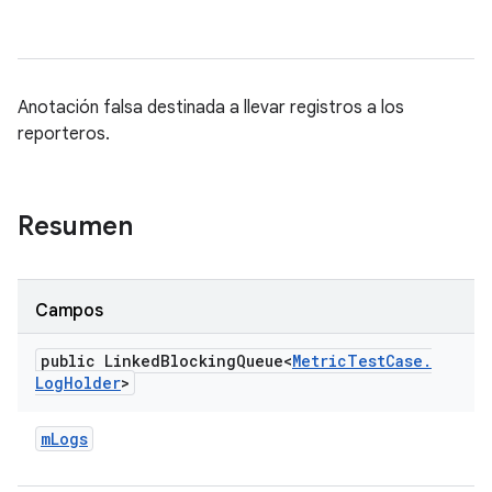
Anotación falsa destinada a llevar registros a los
reporteros.
Resumen
Campos
public Linked
Blocking
Queue<
Metric
Test
Case
.
Log
Holder
>
m
Logs