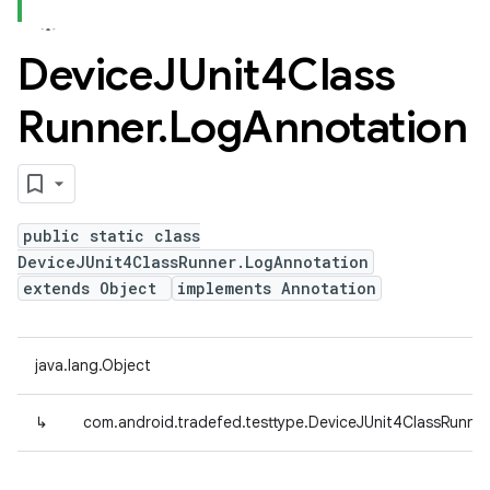
Device
JUnit4Class
Runner
.
Log
Annotation
public static class
DeviceJUnit4ClassRunner.LogAnnotation
extends Object
implements Annotation
java.lang.Object
↳
com.android.tradefed.testtype.DeviceJUnit4ClassRunne