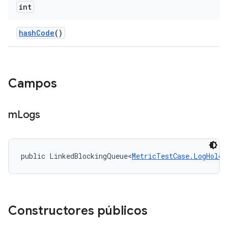
int
hash
Code
()
Campos
m
Logs
public LinkedBlockingQueue<
MetricTestCase.LogHolde
Constructores públicos