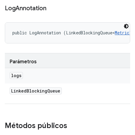
Log
Annotation
public LogAnnotation (LinkedBlockingQueue<
MetricTe
Parámetros
logs
Linked
Blocking
Queue
Métodos públicos