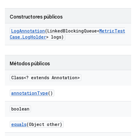
Constructores públicos
Log
Annotation
(Linked
Blocking
Queue<
Metric
Test
Case
.
Log
Holder
> logs)
Métodos públicos
Class<? extends Annotation>
annotation
Type
()
boolean
equals
(Object other)