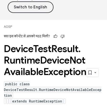
AOSP
क्या इस कॉन्टेंट से आपको मदद मिली?
Device
Test
Result
.
Runtime
Device
Not
Available
Exception
public class
DeviceTestResult.RuntimeDeviceNotAvailableExcep
tion
extends RuntimeException